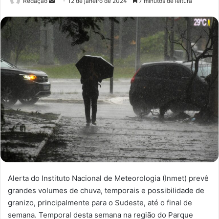
Redação
M
12 de janeiro de 2024
7 minutos de leitura
a
n
d
e
u
m
e
-
m
a
i
l
Alerta do Instituto Nacional de Meteorologia (Inmet) prevê
grandes volumes de chuva, temporais e possibilidade de
granizo, principalmente para o Sudeste, até o final de
semana. Temporal desta semana na região do Parque