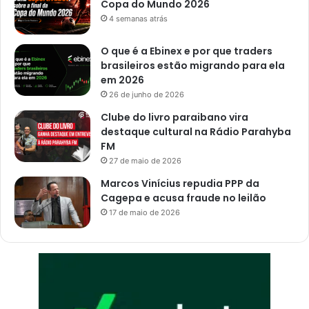
Copa do Mundo 2026
'
4 semanas atrás
e
m
O que é a Ebinex e por que traders
e
brasileiros estão migrando para ela
n
em 2026
t
26 de junho de 2026
r
e
Clube do livro paraibano vira
v
destaque cultural na Rádio Parahyba
i
FM
s
27 de maio de 2026
t
Marcos Vinícius repudia PPP da
a
Cagepa e acusa fraude no leilão
d
17 de maio de 2026
e
e
m
p
r
e
g