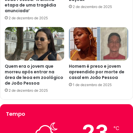
s
e
etapa de uma tragédia
2 de dezembro de 2025
i
z
anunciada’
n
r
2 de dezembro de 2025
t
e
e
f
n
é
s
n
a
s
s
e
n
m
a
s
Quem era o jovem que
Homem é preso e jovem
P
h
morreu após entrar na
apreendido por morte de
a
área de leoa em zoológico
casal em João Pessoa
o
de João Pessoa
r
p
1 de dezembro de 2025
a
p
2 de dezembro de 2025
í
i
b
n
a
g
Tempo
;
a
v
p
23
e
ó
℃
j