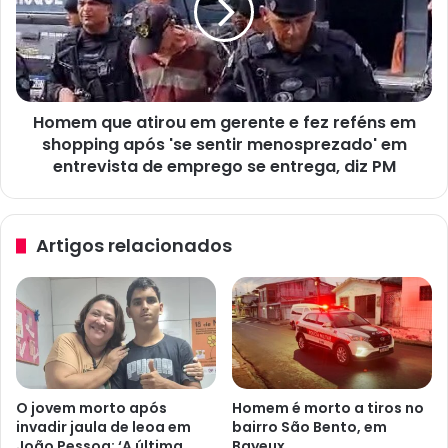
e
m
r
q
i
u
g
e
o
a
p
Homem que atirou em gerente e fez reféns em
t
o
shopping após 'se sentir menosprezado' em
i
t
r
entrevista de emprego se entrega, diz PM
e
o
n
u
c
e
Artigos relacionados
i
m
a
g
l
e
d
r
e
e
c
n
h
t
u
e
O jovem morto após
Homem é morto a tiros no
v
e
invadir jaula de leoa em
bairro São Bento, em
a
f
João Pessoa: ‘A última
Bayeux