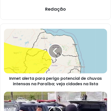
Redação
I
n
m
e
t
a
l
e
r
Inmet alerta para perigo potencial de chuvas
t
intensas na Paraíba; veja cidades na lista
a
p
a
H
r
o
a
m
p
e