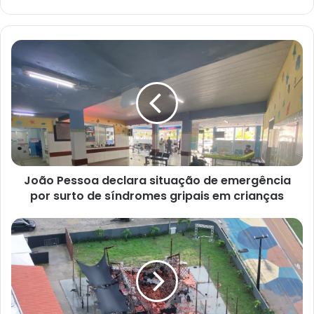
J
o
ã
o
P
e
s
s
o
João Pessoa declara situação de emergência
a
por surto de síndromes gripais em crianças
d
e
c
C
l
a
a
s
r
a
a
d
s
e
i
s