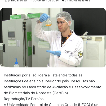
Redação
M
30 de abril de 2024
6 minutos de leitura
a
n
d
e
u
m
e
-
m
a
i
l
Instituição por si só lidera a lista entre todas as
instituições de ensino superior do país. Pesquisas são
realizadas no Laboratório de Avaliação e Desenvolvimento
de Biomateriais do Nordeste (CertBio)
Reprodução/TV Paraíba
A Universidade Federal de Campina Grande (UFCG) é um