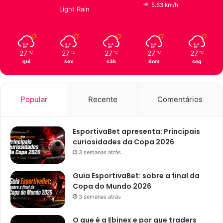
i
f
5.63 km/h
Light Rain
s
u
e
n
m
c
c
i
27
27
27
27
27
℃
℃
℃
℃
℃
r
o
qui
sex
sáb
dom
seg
i
n
a
a
n
m
ç
e
Popular
Recente
Comentários
a
n
s
t
o
EsportivaBet apresenta: Principais
curiosidades da Copa 2026
3 semanas atrás
Guia EsportivaBet: sobre a final da
Copa do Mundo 2026
3 semanas atrás
O que é a Ebinex e por que traders