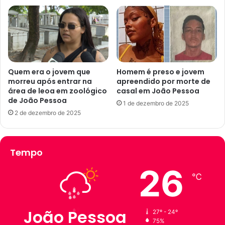
s
e
u
s
r
s
t
o
o
a
d
n
e
ã
Quem era o jovem que
Homem é preso e jovem
s
morreu após entrar na
apreendido por morte de
o
área de leoa em zoológico
casal em João Pessoa
í
t
de João Pessoa
n
i
1 de dezembro de 2025
d
n
2 de dezembro de 2025
r
h
o
a
m
a
Tempo
e
l
s
v
26
g
a
℃
r
r
i
á
p
d
João Pessoa
27º - 24º
a
e
75%