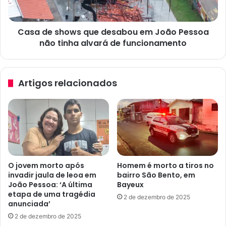
t
h
u
o
a
Casa de shows que desabou em João Pessoa
w
ç
não tinha alvará de funcionamento
s
ã
q
o
u
d
e
Artigos relacionados
e
d
e
e
m
s
e
a
r
b
g
o
ê
u
n
e
O jovem morto após
Homem é morto a tiros no
c
m
invadir jaula de leoa em
bairro São Bento, em
i
J
João Pessoa: ‘A última
Bayeux
a
o
etapa de uma tragédia
2 de dezembro de 2025
p
ã
anunciada’
o
o
2 de dezembro de 2025
r
P