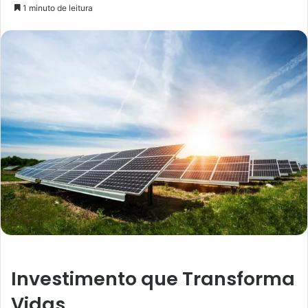
um
1 minuto de leitura
e-
mail
Investimento que Transforma
Vidas