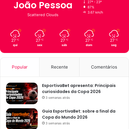
João Pessoa
27º - 23º
87%
3.67 km/h
Scattered Clouds
27
27
27
27
27
℃
℃
℃
℃
℃
qui
sex
sáb
dom
seg
Popular
Recente
Comentários
EsportivaBet apresenta: Principais
curiosidades da Copa 2026
3 semanas atrás
Guia EsportivaBet: sobre a final da
Copa do Mundo 2026
3 semanas atrás