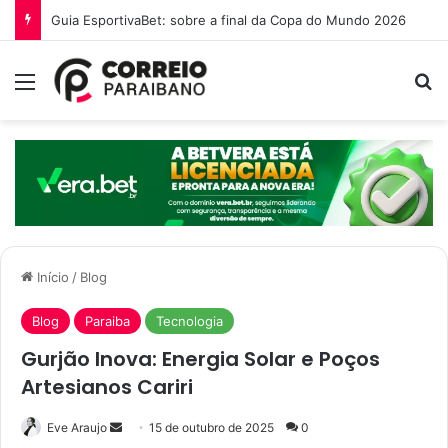
Guia EsportivaBet: sobre a final da Copa do Mundo 2026
Menu
Pr
Início
/
Blog
Blog
Paraiba
Tecnologia
Gurjão Inova: Energia Solar e Poços
Artesianos Cariri
Mande
Eve Araujo
15 de outubro de 2025
0