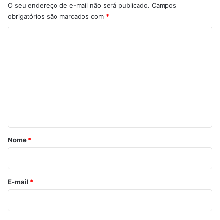
O seu endereço de e-mail não será publicado.
Campos
obrigatórios são marcados com
*
C
o
m
e
n
t
á
r
Nome
*
i
o
*
E-mail
*