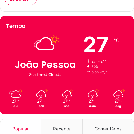
Tempo
27
℃
João Pessoa
27º - 24º
70%
5.58 km/h
Scattered Clouds
27
27
27
27
27
℃
℃
℃
℃
℃
qui
sex
sáb
dom
seg
Popular
Recente
Comentários