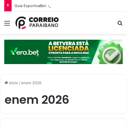
Guia EsportivaBet: sobre a final da Copa do Mundo 2026
Menu
P
Início
/
enem 2026
enem 2026