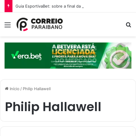
Guia EsportivaBet: sobre a final da Copa do Mundo 2026
Menu
P
Início
/
Philip Hallawell
Philip Hallawell