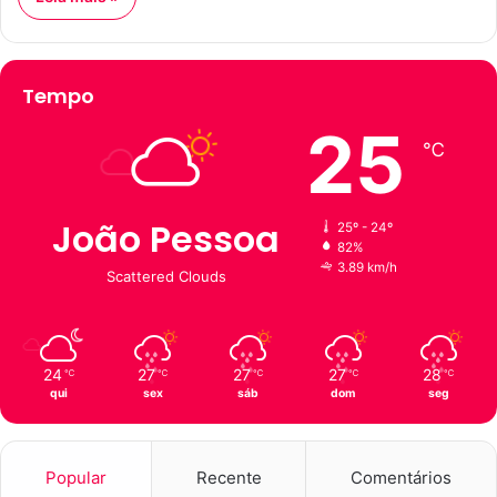
Tempo
25
℃
João Pessoa
25º - 24º
82%
3.89 km/h
Scattered Clouds
24
27
27
27
28
℃
℃
℃
℃
℃
qui
sex
sáb
dom
seg
Popular
Recente
Comentários