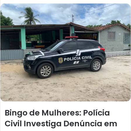
a
n
d
e
u
m
e
-
m
a
i
l
Bingo de Mulheres: Polícia
Civil Investiga Denúncia em