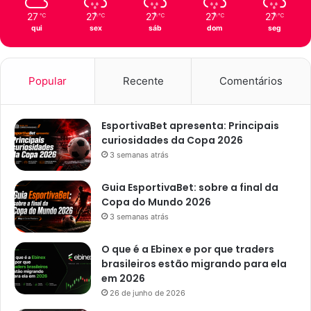
27
27
27
27
27
℃
℃
℃
℃
℃
qui
sex
sáb
dom
seg
Popular
Recente
Comentários
EsportivaBet apresenta: Principais
curiosidades da Copa 2026
3 semanas atrás
Guia EsportivaBet: sobre a final da
Copa do Mundo 2026
3 semanas atrás
O que é a Ebinex e por que traders
brasileiros estão migrando para ela
em 2026
26 de junho de 2026