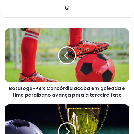
Ins
tag
ra
m
B
o
t
a
f
o
g
o
-
Botafogo-PB x Concórdia acaba em goleada e
P
time paraibano avança para a terceira fase
B
x
C
F
o
l
n
u
c
m
ó
i