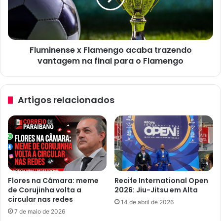
r
n
d
e
i
n
a
s
a
Fluminense x Flamengo acaba trazendo
e
c
vantagem na final para o Flamengo
x
a
F
b
l
a
a
Artigos relacionados
e
m
m
e
g
n
o
g
l
o
e
a
a
c
d
a
Flores na Câmara: meme
Recife International Open
a
b
de Corujinha volta a
2026: Jiu-Jitsu em Alta
e
a
circular nas redes
14 de abril de 2026
t
t
7 de maio de 2026
i
r