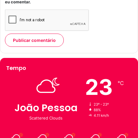
eu comentar.
Tempo
23
℃
João Pessoa
23º - 23º
88%
4.11 km/h
Scattered Clouds