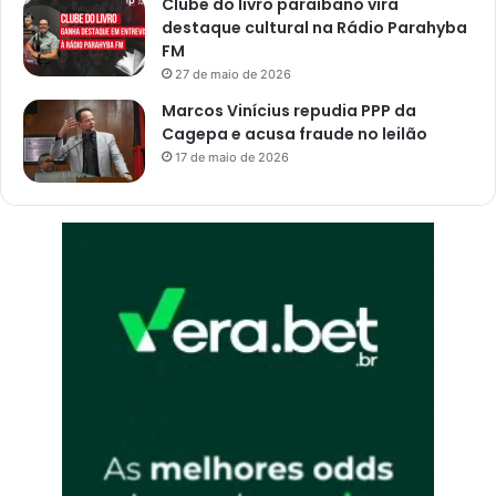
Clube do livro paraibano vira
s
destaque cultural na Rádio Parahyba
p
FM
o
27 de maio de 2026
r
Marcos Vinícius repudia PPP da
t
Cagepa e acusa fraude no leilão
e
17 de maio de 2026
m
p
o
i
n
d
e
t
e
r
m
i
n
a
d