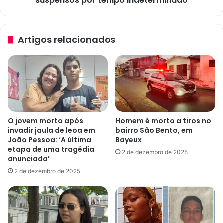
suspensos por tempo indeterminado
l
e
g
r
a
s
Artigos relacionados
d
i
o
t
d
á
e
r
S
i
ã
o
o
d
F
e
O jovem morto após
Homem é morto a tiros no
é
C
invadir jaula de leoa em
bairro São Bento, em
l
a
João Pessoa: ‘A última
Bayeux
i
m
etapa de uma tragédia
2 de dezembro de 2025
x
p
anunciada’
t
i
2 de dezembro de 2025
e
n
m
a
e
G
d
r
i
a