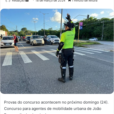
Redação
M
18 de março de 2024
1 minuto de leitura
a
n
d
e
u
m
e
-
m
a
i
l
Provas do concurso acontecem no próximo domingo (24).
Concurso para agentes de mobilidade urbana de João