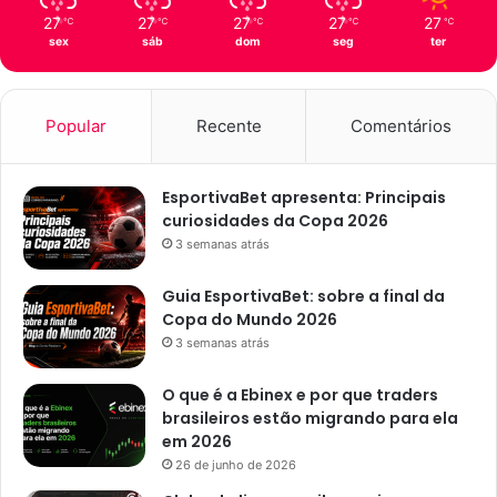
r
ç
27
27
27
27
27
℃
℃
℃
℃
℃
i
o
sex
sáb
dom
seg
ter
ç
s
õ
e
e
l
s
e
Popular
Recente
Comentários
t
i
v
EsportivaBet apresenta: Principais
o
curiosidades da Copa 2026
s
3 semanas atrás
s
ã
Guia EsportivaBet: sobre a final da
o
Copa do Mundo 2026
s
3 semanas atrás
u
s
O que é a Ebinex e por que traders
p
brasileiros estão migrando para ela
e
em 2026
n
26 de junho de 2026
s
o