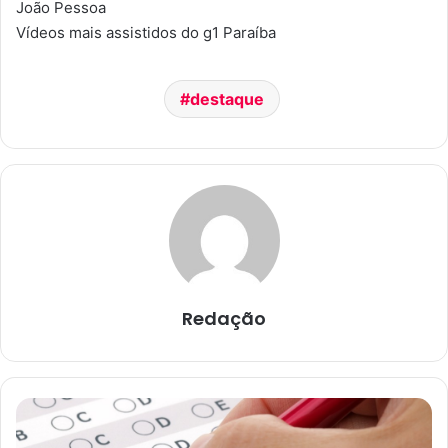
João Pessoa
Vídeos mais assistidos do g1 Paraíba
destaque
Redação
C
o