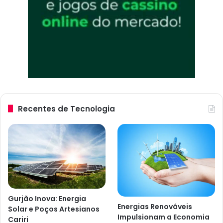
o
Recentes de Tecnologia
Gurjão Inova: Energia
Energias Renováveis
Solar e Poços Artesianos
Impulsionam a Economia
Cariri