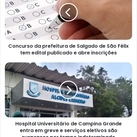
n
c
u
r
s
o
d
Concurso da prefeitura de Salgado de São Félix
a
tem edital publicado e abre inscrições
p
r
e
H
f
o
e
s
i
p
t
i
u
t
r
a
a
l
d
U
e
Hospital Universitário de Campina Grande
n
S
entra em greve e serviços eletivos são
i
a
v