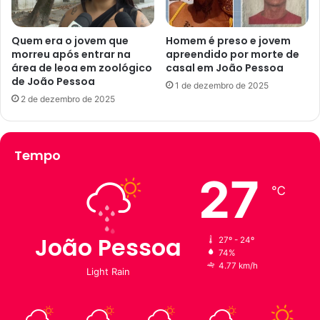
t
n
a
d
l
e
Quem era o jovem que
Homem é preso e jovem
p
e
morreu após entrar na
apreendido por morte de
u
área de leoa em zoológico
casal em João Pessoa
n
de João Pessoa
b
t
1 de dezembro de 2025
l
r
2 de dezembro de 2025
i
a
c
e
a
m
Tempo
d
g
o
r
27
e
e
℃
a
v
b
e
r
e
João Pessoa
27º - 24º
e
s
74%
i
e
4.77 km/h
Light Rain
n
r
s
v
c
i