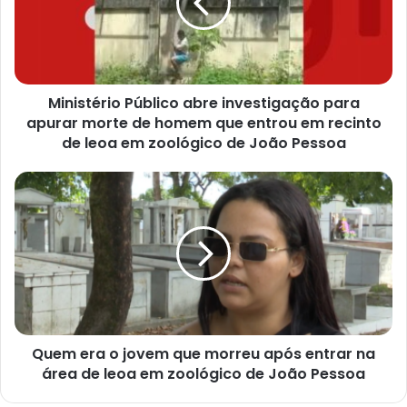
s
t
é
r
i
Ministério Público abre investigação para
o
apurar morte de homem que entrou em recinto
P
ú
de leoa em zoológico de João Pessoa
b
l
Q
i
u
c
e
o
m
a
e
b
r
r
a
e
o
i
j
n
Quem era o jovem que morreu após entrar na
o
v
área de leoa em zoológico de João Pessoa
v
e
e
s