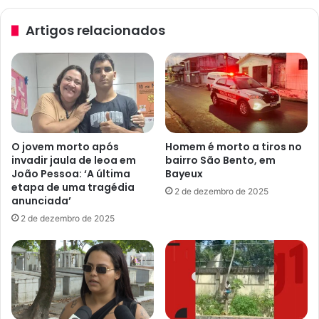
m
t
q
Artigos relacionados
i
u
g
e
a
m
ç
o
ã
r
o
r
p
e
a
u
O jovem morto após
Homem é morto a tiros no
r
a
invadir jaula de leoa em
bairro São Bento, em
a
p
João Pessoa: ‘A última
Bayeux
a
ó
etapa de uma tragédia
2 de dezembro de 2025
p
s
anunciada’
u
e
2 de dezembro de 2025
r
n
a
t
r
r
m
a
o
r
r
n
t
a