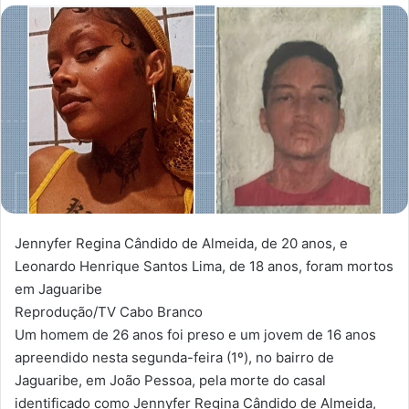
n
d
e
u
m
e
-
m
a
i
l
Jennyfer Regina Cândido de Almeida, de 20 anos, e
Leonardo Henrique Santos Lima, de 18 anos, foram mortos
em Jaguaribe
Reprodução/TV Cabo Branco
Um homem de 26 anos foi preso e um jovem de 16 anos
apreendido nesta segunda-feira (1º), no bairro de
Jaguaribe, em João Pessoa, pela morte do casal
identificado como Jennyfer Regina Cândido de Almeida,