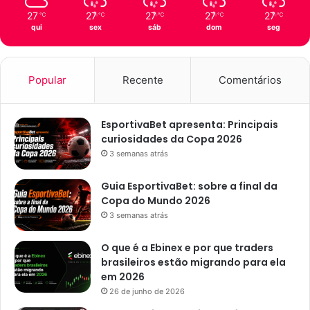
c
d
27
27
27
27
27
℃
℃
℃
℃
℃
i
e
qui
sex
sáb
dom
seg
n
J
t
o
o
ã
d
Popular
Recente
Comentários
o
e
P
l
e
e
EsportivaBet apresenta: Principais
s
o
curiosidades da Copa 2026
s
a
o
3 semanas atrás
e
a
m
Guia EsportivaBet: sobre a final da
z
Copa do Mundo 2026
o
3 semanas atrás
o
l
O que é a Ebinex e por que traders
ó
brasileiros estão migrando para ela
g
em 2026
i
26 de junho de 2026
c
o