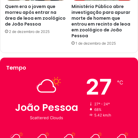
e
á
Quem era o jovem que
Ministério Público abre
d
morreu após entrar na
investigação para apurar
r
e
área de leoa em zoológico
morte de homem que
e
de João Pessoa
entrou em recinto de leoa
h
a
em zoológico de João
o
d
2 de dezembro de 2025
Pessoa
m
e
e
1 de dezembro de 2025
l
m
e
q
o
u
a
Tempo
e
e
e
27
m
℃
n
z
t
o
r
o
o
l
João Pessoa
27º - 24º
u
ó
68%
e
g
5.42 km/h
Scattered Clouds
m
i
r
c
e
o