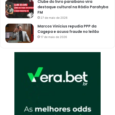
Clube do livro paraibano vira
d
destaque cultural na Rádio Parahyba
e
FM
J
27 de maio de 2026
o
Marcos Vinícius repudia PPP da
ã
Cagepa e acusa fraude no leilão
o
17 de maio de 2026
P
e
s
s
o
a