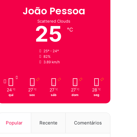
João Pessoa
Scattered Clouds
25
℃
25º - 24º
82%
3.89 km/h
24
27
27
27
28
℃
℃
℃
℃
℃
qui
sex
sáb
dom
seg
Popular
Recente
Comentários