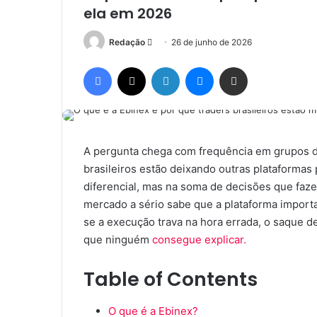
ela em 2026
Mande
Redação
26 de junho de 2026
um
Facebook
X
Linkedin
Messenger
Compartilhar via e-mail
e-
mail
A pergunta chega com frequência em grupos de
brasileiros estão deixando outras plataformas
diferencial, mas na soma de decisões que faze
mercado a sério sabe que a plataforma importa
se a execução trava na hora errada, o saque 
que ninguém
consegue explicar.
Table of Contents
O que é a Ebinex?