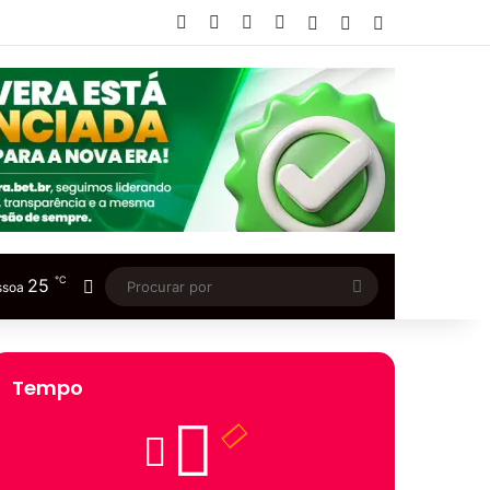
Facebook
X
YouTube
Instagram
Entrar
Artigo aleatório
Barra Lateral
℃
25
Switch skin
Procurar
ssoa
por
Tempo