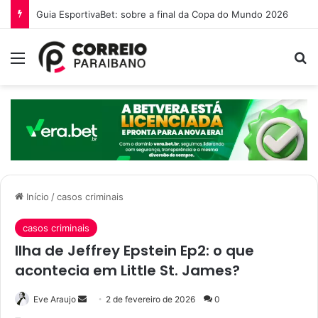
O que é a Ebinex e por que traders brasileiros estão migrando para ela em 2026
Menu
Pr
Início
/
casos criminais
casos criminais
Ilha de Jeffrey Epstein Ep2: o que
acontecia em Little St. James?
Mande
Eve Araujo
2 de fevereiro de 2026
0
um