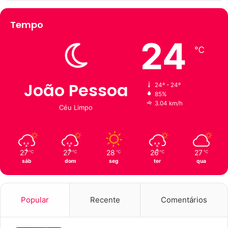
Tempo
24
℃
João Pessoa
24º - 24º
85%
3.04 km/h
Céu Limpo
27
27
28
26
27
℃
℃
℃
℃
℃
sáb
dom
seg
ter
qua
Popular
Recente
Comentários