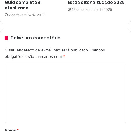
Guia completo e
Está Solta? Situação 2025
atualizado
15 de dezembro de 2025
2 de fevereiro de 2026
Deixe um comentário
O seu endereço de e-mail não será publicado.
Campos
obrigatórios são marcados com
*
C
o
m
e
n
t
á
r
Nome
*