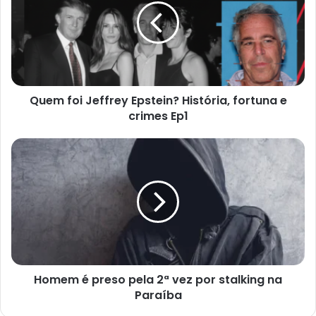
Epstein?
História,
fortuna
e
crimes
Ep1
Quem foi Jeffrey Epstein? História, fortuna e
crimes Ep1
Homem
é
preso
pela
2ª
vez
por
stalking
na
Homem é preso pela 2ª vez por stalking na
Paraíba
Paraíba