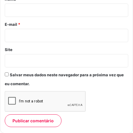
i
o
*
E-mail
*
Site
Salvar meus dados neste navegador para a próxima vez que
eu comentar.