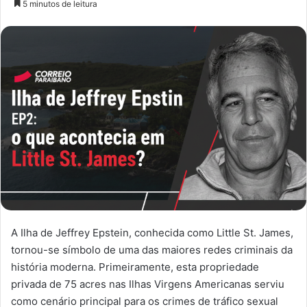
5 minutos de leitura
e-
mail
A Ilha de Jeffrey Epstein, conhecida como Little St. James,
tornou-se símbolo de uma das maiores redes criminais da
história moderna. Primeiramente, esta propriedade
privada de 75 acres nas Ilhas Virgens Americanas serviu
como cenário principal para os crimes de tráfico sexual