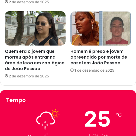
2 de dezembro de 2025
v
a
e
d
n
a
o
p
C
o
o
r
l
ô
i
n
Quem era o jovem que
Homem é preso e jovem
n
morreu após entrar na
apreendido por morte de
i
a
área de leoa em zoológico
casal em João Pessoa
b
de João Pessoa
s
u
1 de dezembro de 2025
d
s
2 de dezembro de 2025
o
e
S
s
u
c
Tempo
l
o
,
l
25
e
a
℃
m
r
J
e
o
m
27º - 24º