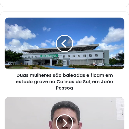
D
u
a
s
m
u
l
h
e
Duas mulheres são baleadas e ficam em
r
estado grave no Colinas do Sul, em João
e
s
Pessoa
s
ã
C
o
r
b
i
a
a
l
n