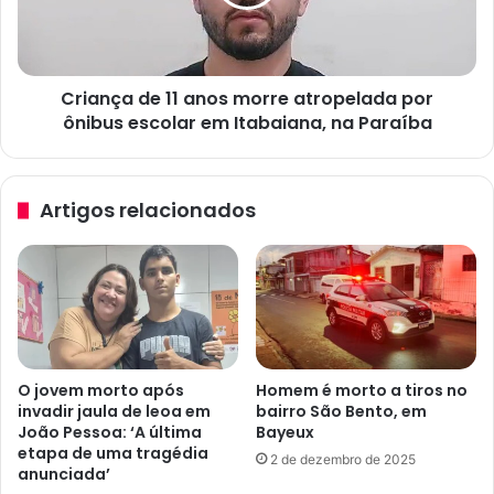
e
ç
a
a
d
d
a
e
s
Criança de 11 anos morre atropelada por
1
e
ônibus escolar em Itabaiana, na Paraíba
1
f
a
i
n
c
o
Artigos relacionados
a
s
m
m
e
o
m
r
e
r
s
e
t
a
a
t
O jovem morto após
Homem é morto a tiros no
d
r
invadir jaula de leoa em
bairro São Bento, em
o
o
João Pessoa: ‘A última
Bayeux
g
p
etapa de uma tragédia
2 de dezembro de 2025
r
e
anunciada’
a
l