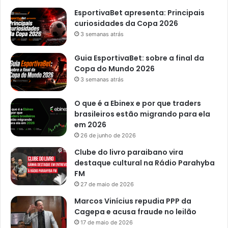
a
e
EsportivaBet apresenta: Principais
à
t
curiosidades da Copa 2026
p
e
3 semanas atrás
o
r
l
m
Guia EsportivaBet: sobre a final da
í
i
Copa do Mundo 2026
c
n
3 semanas atrás
i
a
a
f
O que é a Ebinex e por que traders
i
brasileiros estão migrando para ela
m
em 2026
d
26 de junho de 2026
e
p
Clube do livro paraibano vira
r
destaque cultural na Rádio Parahyba
o
FM
c
27 de maio de 2026
e
Marcos Vinícius repudia PPP da
s
Cagepa e acusa fraude no leilão
s
17 de maio de 2026
o