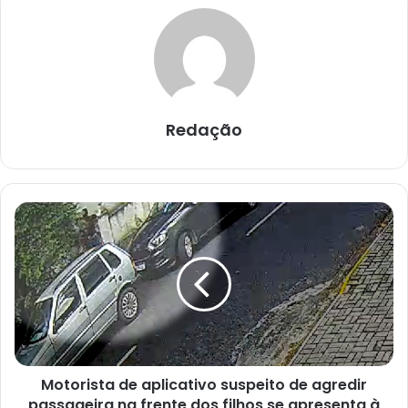
Redação
M
o
t
o
r
i
s
t
a
Motorista de aplicativo suspeito de agredir
d
passageira na frente dos filhos se apresenta à
e