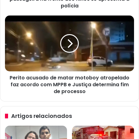
a
polícia
p
l
P
i
e
c
r
a
i
t
t
i
o
v
a
o
c
s
u
u
Perito acusado de matar motoboy atropelado
s
s
faz acordo com MPPB e Justiça determina fim
a
p
d
de processo
e
o
i
d
t
e
Artigos relacionados
o
m
d
a
e
t
a
a