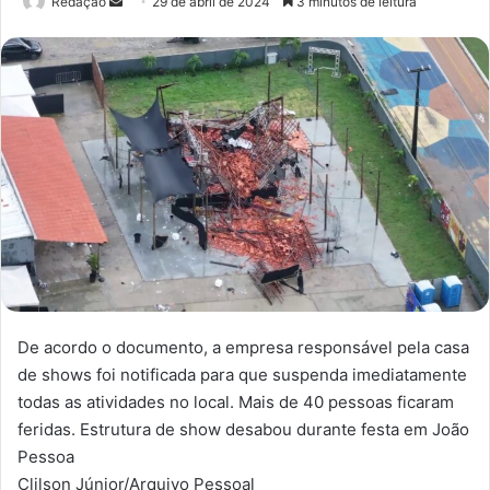
Redação
M
29 de abril de 2024
3 minutos de leitura
a
n
d
e
u
m
e
-
m
a
i
l
De acordo o documento, a empresa responsável pela casa
de shows foi notificada para que suspenda imediatamente
todas as atividades no local. Mais de 40 pessoas ficaram
feridas. Estrutura de show desabou durante festa em João
Pessoa
Clilson Júnior/Arquivo Pessoal