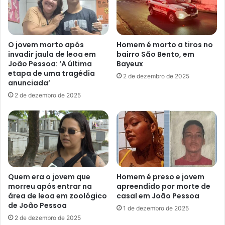
g
r
r
m
e
o
d
t
O jovem morto após
Homem é morto a tiros no
i
o
invadir jaula de leoa em
bairro São Bento, em
r
b
João Pessoa: ‘A última
Bayeux
p
o
etapa de uma tragédia
2 de dezembro de 2025
a
y
anunciada’
s
a
2 de dezembro de 2025
s
t
a
r
g
o
e
p
i
e
r
l
a
a
n
d
Quem era o jovem que
Homem é preso e jovem
a
o
morreu após entrar na
apreendido por morte de
f
área de leoa em zoológico
casal em João Pessoa
f
de João Pessoa
r
a
1 de dezembro de 2025
e
z
2 de dezembro de 2025