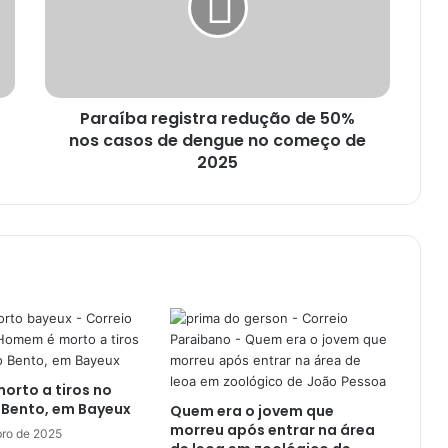
í
b
a
r
e
Paraíba registra redução de 50%
g
nos casos de dengue no começo de
i
s
2025
t
r
a
r
e
d
u
ç
ã
o
rto a tiros no
d
 Bento, em Bayeux
Quem era o jovem que
e
morreu após entrar na área
5
ro de 2025