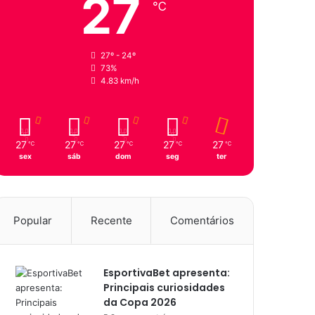
27
℃
27º - 24º
73%
4.83 km/h
27
27
27
27
27
℃
℃
℃
℃
℃
sex
sáb
dom
seg
ter
Popular
Recente
Comentários
EsportivaBet apresenta:
Principais curiosidades
da Copa 2026