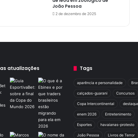
de leoa em zoológico de
0
João Pessoa
%
2 de dezembro de 2025
n
o
s
c
a
s
o
s
d
mas atualizações
Tags
e
d
aparência e personalidade
Bras
e
n
calçados-guarani
Concursos
g
Copa Intercontinental
destaqu
u
e
enem 2026
Entretenimento
n
o
Esportes
havaianas-protesto
c
João Pessoa
Livros de Terror
o