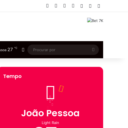
Facebook
X
YouTube
Instagram
Entrar
Artigo aleatório
Barra Lateral
℃
27
Switch skin
Procurar
ssoa
por
Tempo
João Pessoa
Light Rain