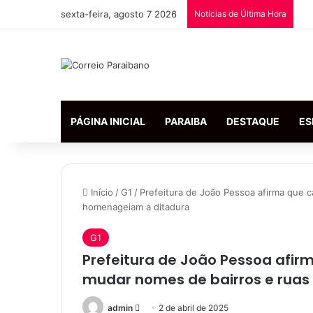
sexta-feira, agosto 7 2026
Notícias de Última Hora
PÁGINA INICIAL
PARAIBA
DESTAQUE
ES
Início
/
G1
/
Prefeitura de João Pessoa afirma que 
homenageiam a ditadura
G1
Prefeitura de João Pessoa afi
mudar nomes de bairros e rua
admin
M
2 de abril de 2025