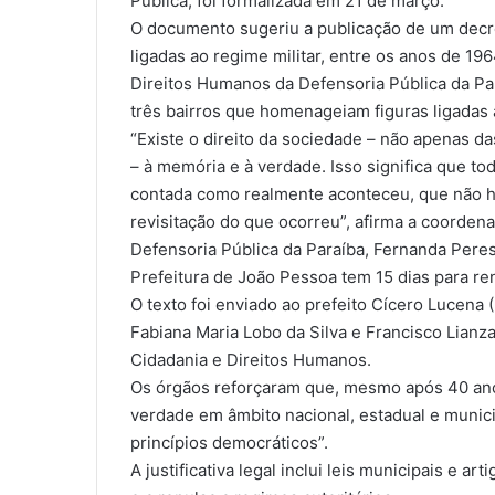
Pública, foi formalizada em 21 de março.
O documento sugeriu a publicação de um decre
ligadas ao regime militar, entre os anos de 1
Direitos Humanos da Defensoria Pública da Par
três bairros que homenageiam figuras ligadas à
“Existe o direito da sociedade – não apenas da
– à memória e à verdade. Isso significa que tod
contada como realmente aconteceu, que não haj
revisitação do que ocorreu”, afirma a coorde
Defensoria Pública da Paraíba, Fernanda Peres
Prefeitura de João Pessoa tem 15 dias para re
O texto foi enviado ao prefeito Cícero Lucena
Fabiana Maria Lobo da Silva e Francisco Lianz
Cidadania e Direitos Humanos.
Os órgãos reforçaram que, mesmo após 40 ano
verdade em âmbito nacional, estadual e munic
princípios democráticos”.
A justificativa legal inclui leis municipais e 