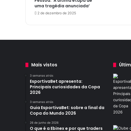
Pessoa: ‘A última etapa de
c
uma tragédia anunciada’
o
2 de dezembro de 2025
m
Ô
n
i
b
u
s
E
s
Mais vistos
Últi
c
o
3 semanas atrás
EsportivaBet apresenta:
l
Principais curiosidades da Copa
a
2026
r
3 semanas atrás
Guia EsportivaBet: sobre a final da
Copa do Mundo 2026
26 de junho de 2026
O que é a Ebinex e por que traders