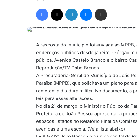
a
Facebook
X
Linkedin
Messenger
Compartilhar via e-mail
n
d
e
u
m
A resposta do município foi enviada ao MPPB
e
endereços públicos desde janeiro. O órgão min
-
pública. Avenida Castelo Branco e o bairro Ca
m
Reprodução/TV Cabo Branco
a
A Procuradoria-Geral do Município de João Pe
i
Paraíba (MPPB), que solicitava um plano par
l
remetem à ditadura militar. No documento, a p
leis para essas alterações.
No dia 21 de março, o Ministério Público da Pa
Prefeitura de João Pessoa apresentar a propo
espaços listados no Relatório Final da Comissã
avenidas e uma escola. (Veja lista abaixo)
LEIA MAIS: João Pessoa é a única capital do B