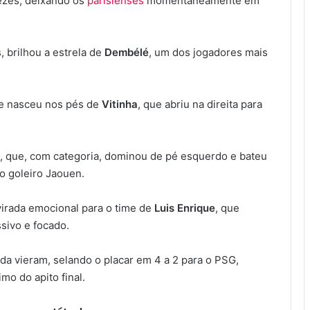
ezes, deixando os
parisienses
momentaneamente em
, brilhou a estrela de
Dembélé
, um dos jogadores mais
nse nasceu nos pés de
Vitinha
, que abriu na direita para
, que, com categoria, dominou de pé esquerdo e bateu
 o goleiro Jaouen.
 virada emocional para o time de
Luis Enrique
, que
sivo e focado.
ada vieram, selando o placar em 4 a 2 para o PSG,
imo do apito final.