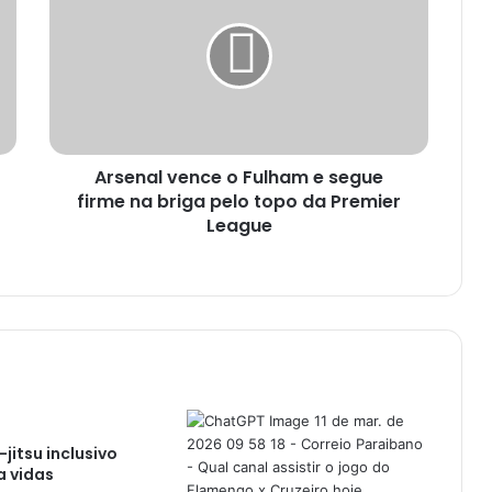
s
e
n
a
l
v
e
Arsenal vence o Fulham e segue
n
firme na briga pelo topo da Premier
c
e
League
o
F
u
l
h
a
m
e
s
u-jitsu inclusivo
e
a vidas
g