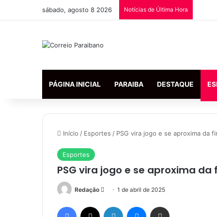
sábado, agosto 8 2026
Notícias de Última Hora
PÁGINA INICIAL
PARAIBA
DESTAQUE
ES
Início
/
Esportes
/
PSG vira jogo e se aproxima da f
Esportes
PSG vira jogo e se aproxima da 
Redação
M
1 de abril de 2025
a
Facebook
X
Linkedin
Messenger
Compartilhar via e-mail
n