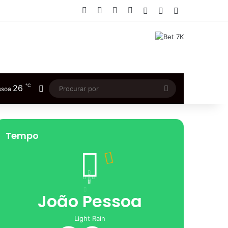
Facebook
X
YouTube
Instagram
Entrar
Artigo aleatório
Barra Lateral
℃
26
Switch skin
Procurar
ssoa
por
Tempo
João Pessoa
Light Rain