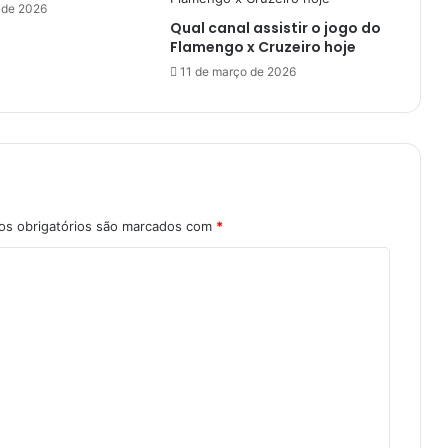
u
 de 2026
Qual canal assistir o jogo do
e
Flamengo x Cruzeiro hoje
f
i
11 de março de 2026
r
m
e
n
a
b
r
s obrigatórios são marcados com
*
i
g
a
p
e
l
o
t
o
p
o