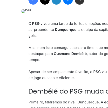
d
e
u
m
O
PSG
viveu uma tarde de fortes emoções nes
e
surpreendente
Dunquerque
, a equipe da cap
-
gols.
m
a
Mas, nem isso conseguiu abalar o time, que m
i
destaque para
Ousmane Dembélé
, autor do g
l
tempo.
Apesar de ser amplamente favorito, o PSG v
de jogo ousado e eficiente.
Dembélé do PSG muda o
Primeiro, falaremos do rival, Dunquerque. A e