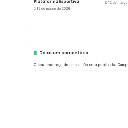
Plataforma Esportiva
m
12 de março
a
19 de março de 2026
c
i
d
e
n
t
e
Deixe um comentário
q
u
O seu endereço de e-mail não será publicado.
Campo
e
m
C
a
o
t
o
m
u
e
d
n
o
i
t
s
á
e