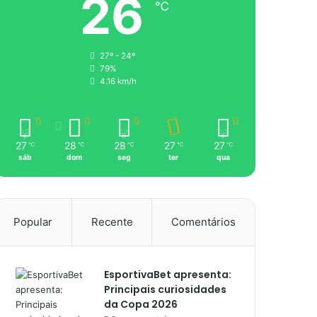
26
℃
27º - 24º
79%
4.16 km/h
27
28
28
27
27
℃
℃
℃
℃
℃
sáb
dom
seg
ter
qua
Popular
Recente
Comentários
EsportivaBet apresenta:
Principais curiosidades
da Copa 2026