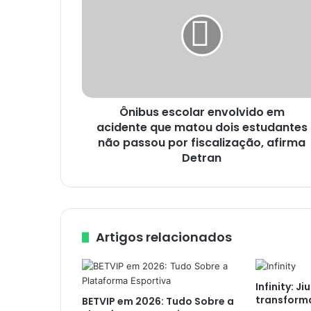
i
b
u
s
e
s
c
Ônibus escolar envolvido em
o
acidente que matou dois estudantes
l
a
não passou por fiscalização, afirma
r
Detran
e
n
v
o
l
Artigos relacionados
v
i
d
Infinity: Ji
o
transform
BETVIP em 2026: Tudo Sobre a
e