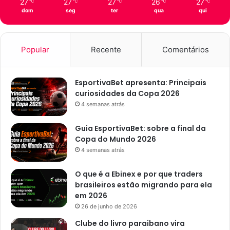
27
27
27
26
27
℃
℃
℃
℃
℃
dom
seg
ter
qua
qui
Popular
Recente
Comentários
EsportivaBet apresenta: Principais
curiosidades da Copa 2026
4 semanas atrás
Guia EsportivaBet: sobre a final da
Copa do Mundo 2026
4 semanas atrás
O que é a Ebinex e por que traders
brasileiros estão migrando para ela
em 2026
26 de junho de 2026
Clube do livro paraibano vira