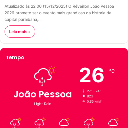
Atualizado às 22:00 (15/12/2025) O Réveillon João Pessoa
2026 promete ser o evento mais grandioso da história da
capital paraibana,…
Leia mais »
Tempo
26
℃
João Pessoa
27º - 24º
82%
5.85 km/h
Light Rain