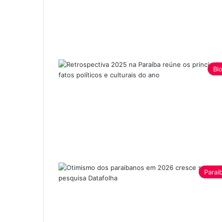
Bl
Parai