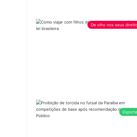
De olho nos seus direit
Esport