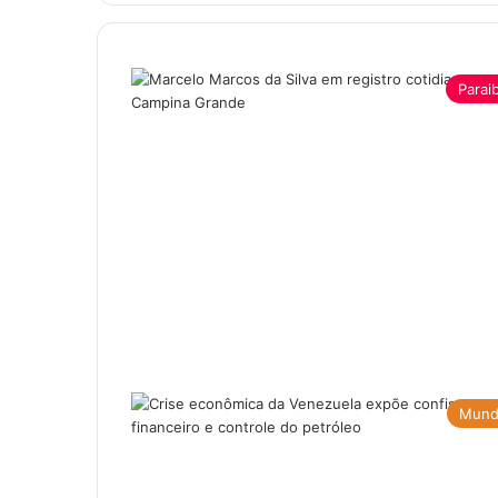
Parai
Mun