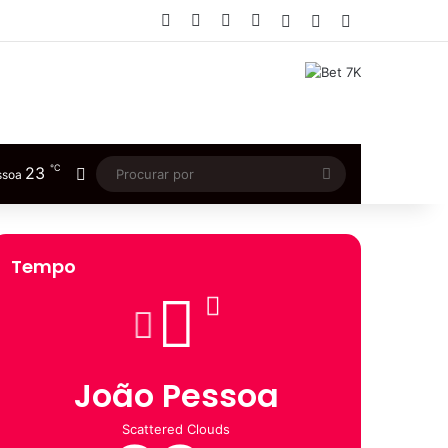
Facebook
X
YouTube
Instagram
Entrar
Artigo aleatório
Barra Lateral
℃
23
Switch skin
Procurar
ssoa
por
Tempo
João Pessoa
Scattered Clouds