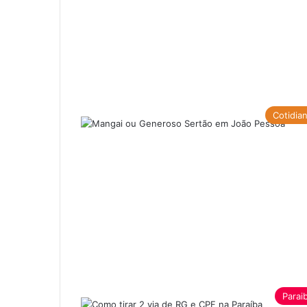
Cotidia
Parai