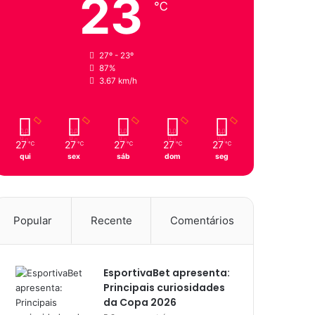
23
℃
27º - 23º
87%
3.67 km/h
27
27
27
27
27
℃
℃
℃
℃
℃
qui
sex
sáb
dom
seg
Popular
Recente
Comentários
EsportivaBet apresenta:
Principais curiosidades
da Copa 2026