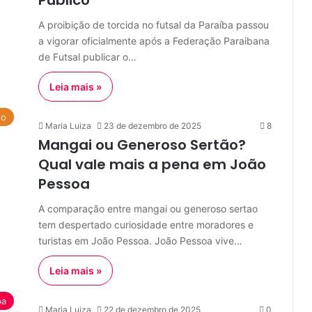
A proibição de torcida no futsal da Paraíba passou
a vigorar oficialmente após a Federação Paraibana
de Futsal publicar o…
Leia mais »
no
Maria Luiza
23 de dezembro de 2025
8
Mangai ou Generoso Sertão?
Qual vale mais a pena em João
Pessoa
A comparação entre mangai ou generoso sertao
tem despertado curiosidade entre moradores e
turistas em João Pessoa. João Pessoa vive…
Leia mais »
ba
Maria Luiza
22 de dezembro de 2025
0