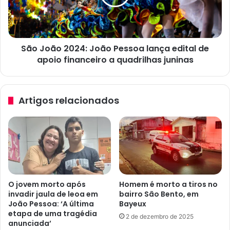
e
ã
v
o
e
2
í
0
c
São João 2024: João Pessoa lança edital de
2
u
apoio financeiro a quadrilhas juninas
4
l
:
o
J
s
o
Artigos relacionados
p
ã
a
o
r
P
a
e
á
s
r
s
e
o
a
a
O jovem morto após
Homem é morto a tiros no
s
l
invadir jaula de leoa em
bairro São Bento, em
a
a
João Pessoa: ‘A última
Bayeux
f
n
etapa de uma tragédia
2 de dezembro de 2025
e
ç
anunciada’
t