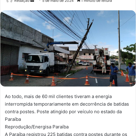
Redação
M
5 de maio de 2024
1 minuto de leitura
a
n
d
e
u
m
e
-
m
a
i
l
Ao todo, mais de 60 mil clientes tiveram a energia
interrompida temporariamente em decorrência de batidas
contra postes. Poste atingido por veículo no estado da
Paraíba
Reprodução/Energisa Paraíba
A Paraíba registrou 225 batidas contra postes durante os