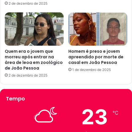
a
2 de dezembro de 2025
a
e
d
d
a
i
s
t
p
a
e
l
l
d
a
e
Quem era o jovem que
Homem é preso e jovem
s
morreu após entrar na
apreendido por morte de
a
c
área de leoa em zoológico
casal em João Pessoa
p
de João Pessoa
h
o
1 de dezembro de 2025
u
i
2 de dezembro de 2025
v
o
a
f
s
i
Tempo
n
n
o
a
23
R
n
℃
i
c
o
e
G
i