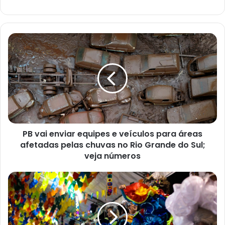
P
B
v
a
i
e
n
v
i
PB vai enviar equipes e veículos para áreas
a
afetadas pelas chuvas no Rio Grande do Sul;
r
e
veja números
q
u
S
i
ã
p
o
e
J
s
o