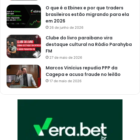
s
O que é a Ebinex e por que traders
brasileiros estão migrando para ela
em 2026
26 de junho de 2026
Clube do livro paraibano vira
destaque cultural na Rádio Parahyba
FM
27 de maio de 2026
Marcos Vinícius repudia PPP da
Cagepa e acusa fraude no leilão
17 de maio de 2026