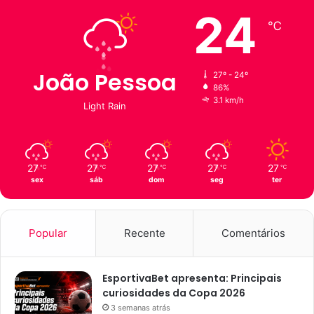
24
℃
João Pessoa
27º - 24º
86%
3.1 km/h
Light Rain
27
27
27
27
27
℃
℃
℃
℃
℃
sex
sáb
dom
seg
ter
Popular
Recente
Comentários
EsportivaBet apresenta: Principais
curiosidades da Copa 2026
3 semanas atrás