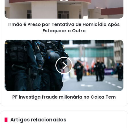
P
r
e
Irmão é Preso por Tentativa de Homicídio Após
s
Esfaquear o Outro
o
p
o
P
r
F
T
i
e
n
n
v
t
e
a
s
t
t
i
i
v
PF investiga fraude milionária no Caixa Tem
g
a
a
d
f
e
r
Artigos relacionados
H
a
o
u