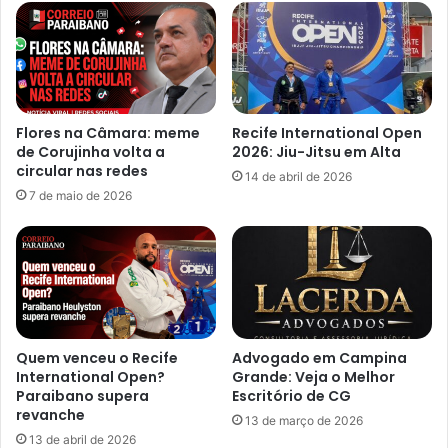
m
d
i
e
c
m
í
i
d
l
i
i
Flores na Câmara: meme
Recife International Open
o
o
de Corujinha volta a
2026: Jiu-Jitsu em Alta
A
n
circular nas redes
14 de abril de 2026
p
á
7 de maio de 2026
ó
r
s
i
E
a
s
n
f
o
a
C
q
a
u
i
Quem venceu o Recife
Advogado em Campina
e
x
International Open?
Grande: Veja o Melhor
a
a
Paraibano supera
Escritório de CG
r
revanche
T
13 de março de 2026
o
e
13 de abril de 2026