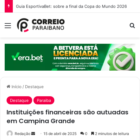
O que é a Ebinex e por que traders brasileiros estão migrando para ela em 2026
Menu
P
Início
/
Destaque
Destaque
Paraiba
Instituições financeiras são autuadas
em Campina Grande
Redação
M
15 de abril de 2025
0
2 minutos de leitura