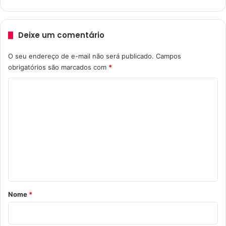
O
m
u
t
Deixe um comentário
r
o
O seu endereço de e-mail não será publicado.
Campos
obrigatórios são marcados com
*
C
o
m
e
n
t
á
r
Nome
*
i
o