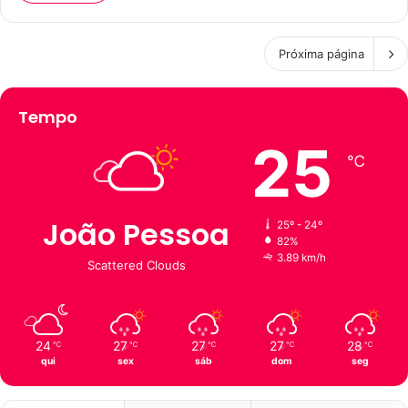
Próxima página
Tempo
25
℃
João Pessoa
25º - 24º
82%
3.89 km/h
Scattered Clouds
24
27
27
27
28
℃
℃
℃
℃
℃
qui
sex
sáb
dom
seg