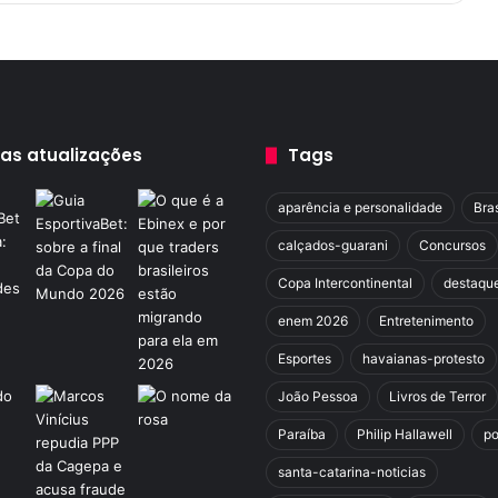
ê
m
e
x
p
a
n
mas atualizações
Tags
s
ã
aparência e personalidade
Bras
o
n
calçados-guarani
Concursos
a
Copa Intercontinental
destaqu
r
o
enem 2026
Entretenimento
t
a
Esportes
havaianas-protesto
a
João Pessoa
Livros de Terror
p
a
Paraíba
Philip Hallawell
po
r
santa-catarina-noticias
t
i