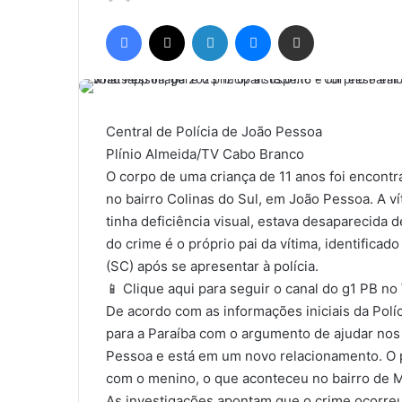
a
Facebook
X
Linkedin
Messenger
Compartilhar via e-mail
n
d
e
u
m
Central de Polícia de João Pessoa
e
Plínio Almeida/TV Cabo Branco
-
O corpo de uma criança de 11 anos foi encontr
m
no bairro Colinas do Sul, em João Pessoa. A vít
a
tinha deficiência visual, estava desaparecida d
i
do crime é o próprio pai da vítima, identificad
l
(SC) após se apresentar à polícia.
📱 Clique aqui para seguir o canal do g1 PB n
De acordo com as informações iniciais da Políc
para a Paraíba com o argumento de ajudar nos
Pessoa e está em um novo relacionamento. O p
com o menino, o que aconteceu no bairro de Ma
As investigações apontam que o crime ocorre