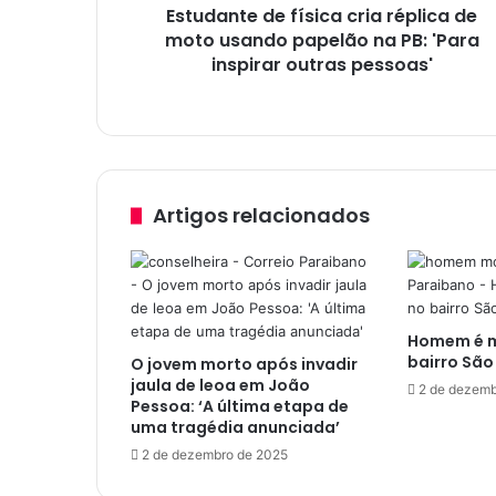
Estudante de física cria réplica de
d
moto usando papelão na PB: 'Para
e
f
inspirar outras pessoas'
í
s
i
c
a
c
Artigos relacionados
r
i
a
r
é
Homem é mo
p
bairro São
O jovem morto após invadir
l
jaula de leoa em João
i
2 de dezemb
Pessoa: ‘A última etapa de
c
uma tragédia anunciada’
a
2 de dezembro de 2025
d
e