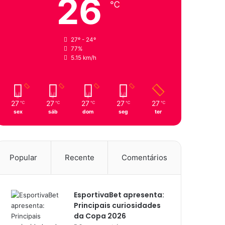
26
℃
27º - 24º
77%
5.15 km/h
27
27
27
27
27
℃
℃
℃
℃
℃
sex
sáb
dom
seg
ter
Popular
Recente
Comentários
EsportivaBet apresenta:
Principais curiosidades
da Copa 2026