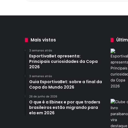
m
o
t
o
u
s
a
Mais vistos
Últi
n
d
3 semanas atrás
EsportivaBet apresenta:
o
Principais curiosidades da Copa
p
2026
a
p
3 semanas atrás
e
Guia EsportivaBet: sobre a final da
l
Copa do Mundo 2026
ã
26 de junho de 2026
o
O que é a Ebinex e por que traders
n
brasileiros estão migrando para
a
ela em 2026
P
B
: