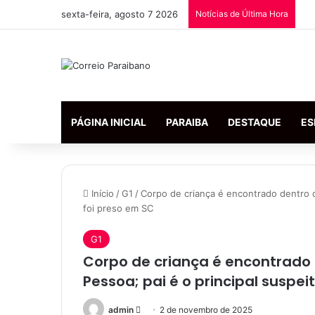
sexta-feira, agosto 7 2026
Notícias de Última Hora
PÁGINA INICIAL
PARAIBA
DESTAQUE
ES
Início
/
G1
/
Corpo de criança é encontrado dentro d
foi preso em SC
G1
Corpo de criança é encontrado 
Pessoa; pai é o principal suspei
admin
M
2 de novembro de 2025