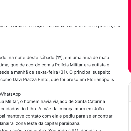
ado, na noite deste sábado (1º), em uma área de mata
ima, que de acordo com a Polícia Militar era autista e
esde a manhã de sexta-feira (31). O principal suspeito
o como Davi Piazza Pinto, que foi preso em Florianópolis
o WhatsApp
ia Militar, o homem havia viajado de Santa Catarina
 cuidados do filho. A mãe da criança mora em João
ai manteve contato com ela e pediu para se encontrar
naíra, zona leste da capital paraibana.
u logo após o encontro. Segundo a PM, depois de