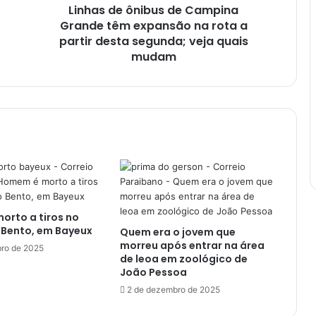
Linhas de ônibus de Campina
n
Grande têm expansão na rota a
i
b
partir desta segunda; veja quais
u
mudam
s
d
e
C
a
m
p
i
n
a
rto a tiros no
G
 Bento, em Bayeux
Quem era o jovem que
r
morreu após entrar na área
a
ro de 2025
de leoa em zoológico de
n
João Pessoa
d
2 de dezembro de 2025
e
t