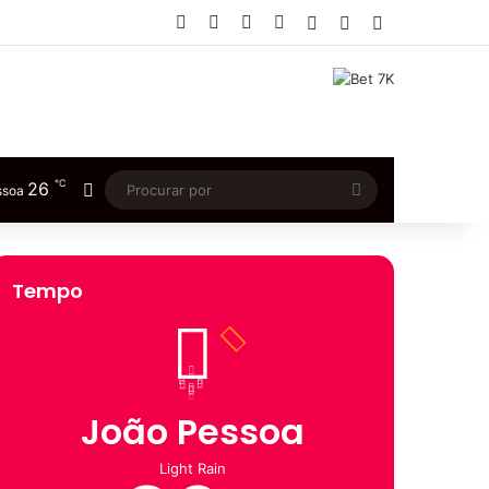
Facebook
X
YouTube
Instagram
Entrar
Artigo aleatório
Barra Lateral
℃
26
Switch skin
Procurar
ssoa
por
Tempo
João Pessoa
Light Rain