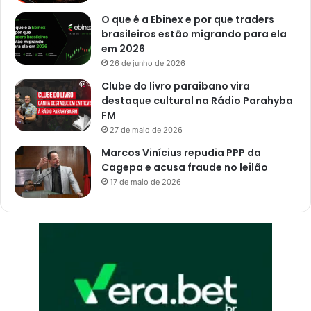
o
e
O que é a Ebinex e por que traders
m
s
brasileiros estão migrando para ela
o
s
em 2026
r
e
26 de junho de 2026
t
c
o
o
Clube do livro paraibano vira
d
r
destaque cultural na Rádio Parahyba
e
p
FM
f
o
27 de maio de 2026
o
p
Marcos Vinícius repudia PPP da
r
a
Cagepa e acusa fraude no leilão
m
r
a
17 de maio de 2026
a
n
s
e
e
b
p
u
u
l
l
o
t
s
a
a
r