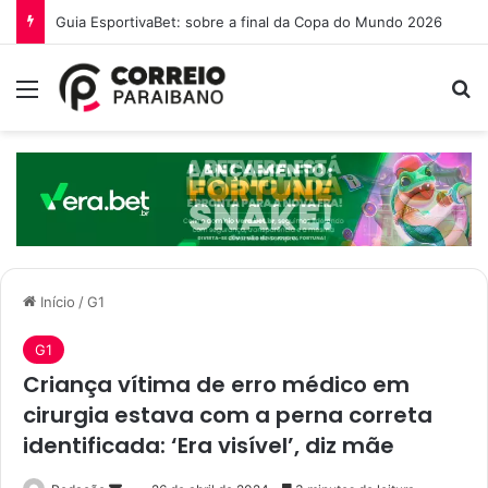
O que é a Ebinex e por que traders brasileiros estão migrando para ela em 2026
Menu
P
Início
/
G1
G1
Criança vítima de erro médico em
cirurgia estava com a perna correta
identificada: ‘Era visível’, diz mãe