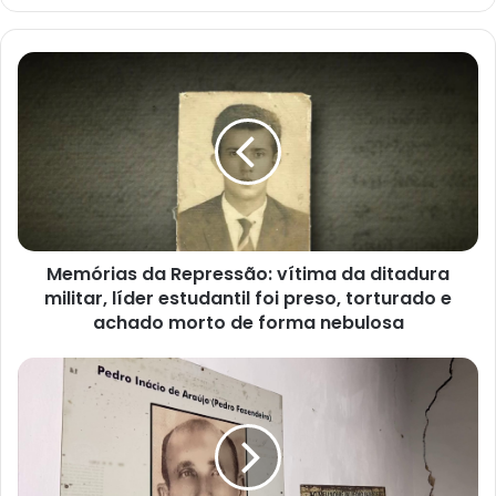
M
e
m
ó
r
i
a
s
d
Memórias da Repressão: vítima da ditadura
a
militar, líder estudantil foi preso, torturado e
R
e
achado morto de forma nebulosa
p
r
L
e
í
s
d
s
e
ã
r
o
d