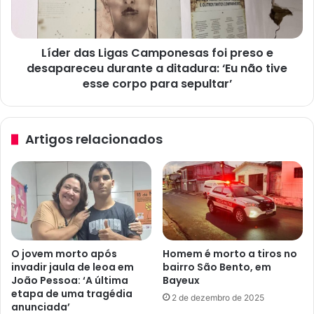
:
a
v
s
í
L
t
Líder das Ligas Camponesas foi preso e
i
i
desapareceu durante a ditadura: ‘Eu não tive
g
m
a
esse corpo para sepultar’
a
s
d
C
a
a
Artigos relacionados
d
m
i
p
t
o
a
n
d
e
u
s
r
a
a
s
O jovem morto após
Homem é morto a tiros no
m
f
invadir jaula de leoa em
bairro São Bento, em
i
o
João Pessoa: ‘A última
Bayeux
l
i
etapa de uma tragédia
2 de dezembro de 2025
i
p
anunciada’