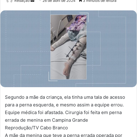
Redação
M
26 de abril de 2024
3 minutos de leitura
a
n
d
e
u
m
e
-
m
a
i
l
Segundo a mãe da criança, ela tinha uma tala de acesso
para a perna esquerda, e mesmo assim a equipe errou.
Equipe médica foi afastada. Cirurgia foi feita em perna
errada de menina em Campina Grande
Reprodução/TV Cabo Branco
A mãe da menina que teve a perna errada operada por