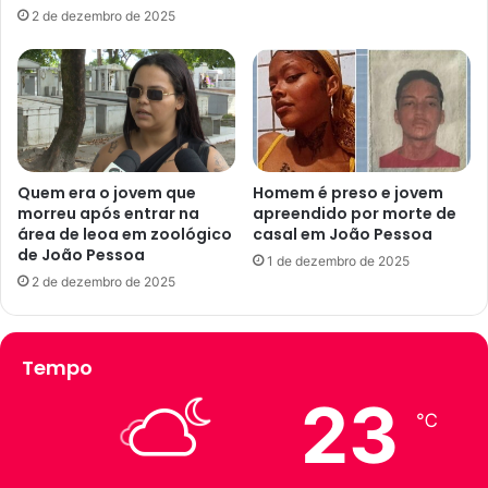
t
r
2 de dezembro de 2025
a
e
r
s
,
o
l
e
í
d
d
e
e
s
r
a
Quem era o jovem que
Homem é preso e jovem
e
p
morreu após entrar na
apreendido por morte de
s
área de leoa em zoológico
casal em João Pessoa
a
de João Pessoa
t
r
1 de dezembro de 2025
u
e
2 de dezembro de 2025
d
c
a
e
n
u
Tempo
t
d
i
u
23
l
r
℃
f
a
o
n
i
t