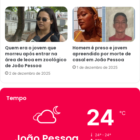
d
s
o
e
P
m
L
p
,
á
é
t
e
i
l
Quem era o jovem que
Homem é preso e jovem
o
morreu após entrar na
apreendido por morte de
e
d
área de leoa em zoológico
casal em João Pessoa
i
de João Pessoa
a
t
1 de dezembro de 2025
P
o
2 de dezembro de 2025
r
p
e
r
f
e
Tempo
e
f
i
e
24
t
i
℃
u
t
r
o
a
d
João Pessoa
24º - 24º
d
e