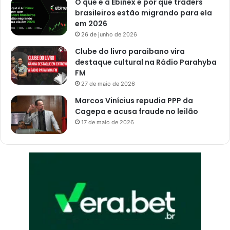
O que é a Ebinex e por que traders
o
r
brasileiros estão migrando para ela
P
n
em 2026
e
o
26 de junho de 2026
s
s
Clube do livro paraibano vira
o
destaque cultural na Rádio Parahyba
a
FM
27 de maio de 2026
Marcos Vinícius repudia PPP da
Cagepa e acusa fraude no leilão
17 de maio de 2026