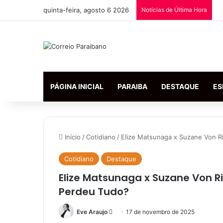
quinta-feira, agosto 6 2026
Notícias de Última Hora
PÁGINA INICIAL
PARAIBA
DESTAQUE
ES
Início
/
Cotidiano
/
Elize Matsunaga x Suzane Von R
Cotidiano
Destaque
Elize Matsunaga x Suzane Von R
Perdeu Tudo?
Mande
Eve Araujo
17 de novembro de 2025