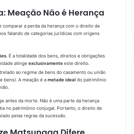
a: Meação Não é Herança
e comparar a perda da herança com o direito de
amos falando de categorias jurídicas com origens
ões
. É a totalidade dos bens, direitos e obrigações
gnidade atinge
exclusivamente
este direito.
atrelado ao regime de bens do casamento ou união
de bens). A meação é a
metade ideal
do patrimônio
nião.
e antes da morte. Não é uma parte da herança
tia no patrimônio conjugal. Portanto, o direito de
lado pelas regras da sucessão.
ize Matsunaga Difere