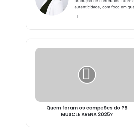
produção de conteúdos informat
autenticidade, com foco em qu
Instagram
Quem
foram
os
campeões
do
PB
MUSCLE
ARENA
2025?
Quem foram os campeões do PB
MUSCLE ARENA 2025?