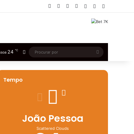
Facebook
X
YouTube
Instagram
Entrar
Artigo aleatório
Barra Lateral
℃
24
Switch skin
Procurar
ssoa
por
Tempo
João Pessoa
Scattered Clouds