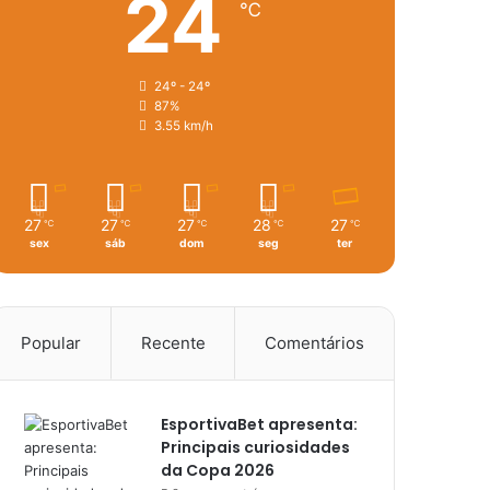
24
℃
24º - 24º
87%
3.55 km/h
27
27
27
28
27
℃
℃
℃
℃
℃
sex
sáb
dom
seg
ter
Popular
Recente
Comentários
EsportivaBet apresenta:
Principais curiosidades
da Copa 2026