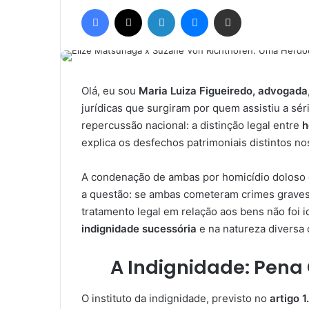
um
Facebook
X
Linkedin
Messenger
Compartilhar via e-mail
e-
mail
Olá, eu sou
Maria Luiza Figueiredo, advogada
jurídicas que surgiram por quem assistiu a sé
repercussão nacional: a distinção legal entre
h
explica os desfechos patrimoniais distintos n
A condenação de ambas por homicídio doloso 
a questão: se ambas cometeram crimes graves 
tratamento legal em relação aos bens não foi i
indignidade sucessória
e na natureza diversa 
A Indignidade: Pena C
O instituto da indignidade, previsto no
artigo 1