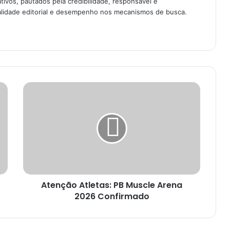
ivos, pautados pela credibilidade, responsável e
alidade editorial e desempenho nos mecanismos de busca.
Atenção
Atletas:
PB
Muscle
Arena
2026
Confirmado
Atenção Atletas: PB Muscle Arena
2026 Confirmado