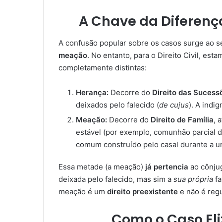
A Chave da Diferenç
A confusão popular sobre os casos surge ao s
meação
. No entanto, para o Direito Civil, est
completamente distintas:
Herança:
Decorre do
Direito das Sucess
deixados pelo falecido (
de cujus
). A indi
Meação:
Decorre do
Direito de Família
, 
estável (por exemplo, comunhão parcial 
comum construído pelo casal durante a u
Essa metade (a meação)
já pertencia
ao cônjug
deixada pelo falecido, mas sim a
sua própria
fa
meação é um
direito preexistente
e não é regu
Como o Caso El