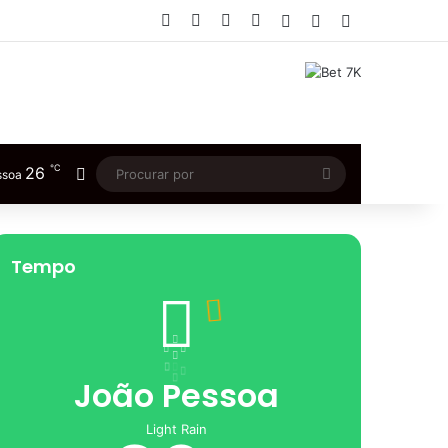
Facebook
X
YouTube
Instagram
Entrar
Artigo aleatório
Barra Lateral
℃
26
Switch skin
Procurar
ssoa
por
Tempo
João Pessoa
Light Rain