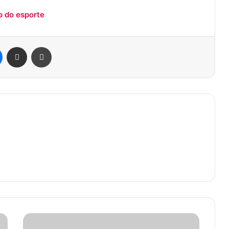
o do esporte
est
Messenger
Compartilhar via e-mail
Imprimir
Esportiva
Bet