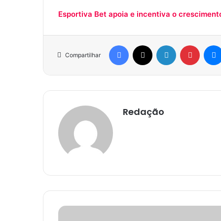
Esportiva Bet apoia e incentiva o cresciment
Facebook
X
Linkedin
Pinter
Compartilhar
Redação
Paraíba
tem