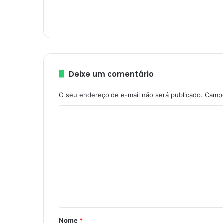
Deixe um comentário
O seu endereço de e-mail não será publicado.
Campo
C
o
m
e
n
t
á
r
Nome
*