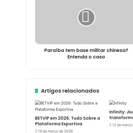
base
militar
chinesa?
Entenda
o
caso
Paraíba tem base militar chinesa?
Entenda o caso
Artigos relacionados
Infinity: Ji
transform
BETVIP em 2026: Tudo Sobre a
Plataforma Esportiva
12 de março
19 de março de 2026