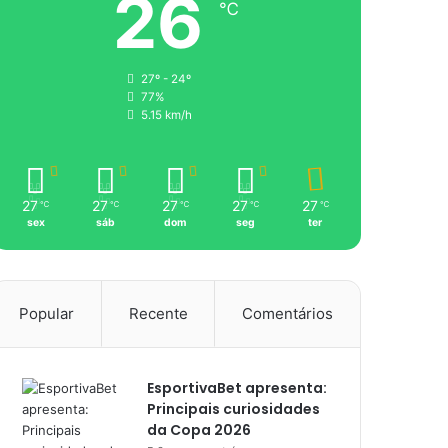
26
℃
27º - 24º
77%
5.15 km/h
27
27
27
27
27
℃
℃
℃
℃
℃
sex
sáb
dom
seg
ter
Popular
Recente
Comentários
EsportivaBet apresenta:
Principais curiosidades
da Copa 2026