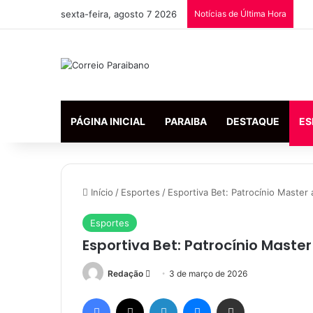
sexta-feira, agosto 7 2026
Notícias de Última Hora
PÁGINA INICIAL
PARAIBA
DESTAQUE
ES
Início
/
Esportes
/
Esportiva Bet: Patrocínio Master
Esportes
Esportiva Bet: Patrocínio Maste
Mande
Redação
3 de março de 2026
um
Facebook
X
Linkedin
Messenger
Compartilhar via e-mail
e-