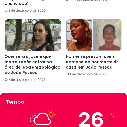
a
d
anunciada’
n
e
2 de dezembro de 2025
o
C
E
a
n
j
e
a
m
z
d
e
á
i
d
r
Quem era o jovem que
Homem é preso e jovem
i
morreu após entrar na
apreendido por morte de
a
c
área de leoa em zoológico
casal em João Pessoa
s
de João Pessoa
a
,
1 de dezembro de 2025
s
P
2 de dezembro de 2025
d
B
e
,
c
é
Tempo
o
d
m
i
26
o
v
℃
e
u
s
l