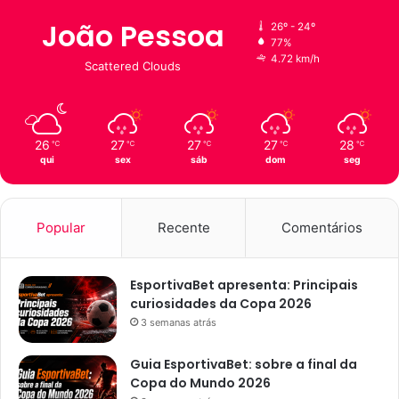
t
g
João Pessoa
26º - 24º
u
a
77%
d
d
4.72 km/h
Scattered Clouds
a
a
r
:
'
26
27
27
27
28
℃
℃
℃
℃
℃
C
qui
sex
sáb
dom
seg
o
r
r
e
Popular
Recente
Comentários
ç
ã
o
EsportivaBet apresenta: Principais
b
curiosidades da Copa 2026
e
3 semanas atrás
m
f
Guia EsportivaBet: sobre a final da
e
Copa do Mundo 2026
i