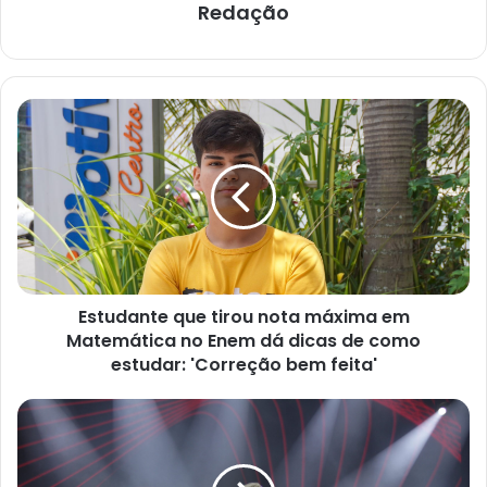
Redação
E
s
t
u
d
a
n
t
e
Estudante que tirou nota máxima em
q
Matemática no Enem dá dicas de como
u
e
estudar: 'Correção bem feita'
t
i
P
r
r
o
o
u
g