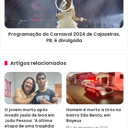
n
r
o
a
t
m
a
a
m
ç
á
Programação do Carnaval 2024 de Cajazeiras,
ã
x
PB, é divulgada
o
i
d
m
o
a
C
Artigos relacionados
e
a
m
r
M
n
a
a
t
v
e
a
m
l
á
2
O jovem morto após
Homem é morto a tiros no
t
0
invadir jaula de leoa em
bairro São Bento, em
i
2
João Pessoa: ‘A última
Bayeux
c
4
etapa de uma tragédia
2 de dezembro de 2025