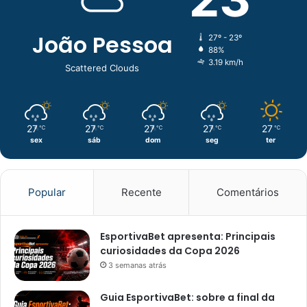
João Pessoa
27º - 23º
88%
3.19 km/h
Scattered Clouds
27
27
27
27
27
℃
℃
℃
℃
℃
sex
sáb
dom
seg
ter
Popular
Recente
Comentários
EsportivaBet apresenta: Principais
curiosidades da Copa 2026
3 semanas atrás
Guia EsportivaBet: sobre a final da