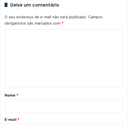
Deixe um comentário
O seu endereço de e-mail não será publicado.
Campos
obrigatórios são marcados com
*
C
o
m
e
n
t
á
r
Nome
*
i
o
*
E-mail
*