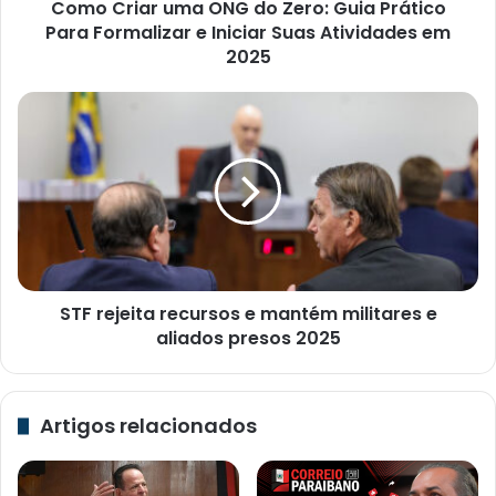
Como Criar uma ONG do Zero: Guia Prático
Formalizar
e
Para Formalizar e Iniciar Suas Atividades em
Iniciar
2025
Suas
Atividades
STF
em
rejeita
2025
recursos
e
mantém
militares
e
aliados
presos
STF rejeita recursos e mantém militares e
2025
aliados presos 2025
Artigos relacionados