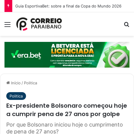
O que é a Ebinex e por que traders brasileiros estão migrando para ela em 2026
Menu
Pr
Início
/
Politica
Politica
Ex-presidente Bolsonaro começou hoje
a cumprir pena de 27 anos por golpe
Por que Bolsonaro iniciou hoje o cumprimento
de pena de 27 anos?