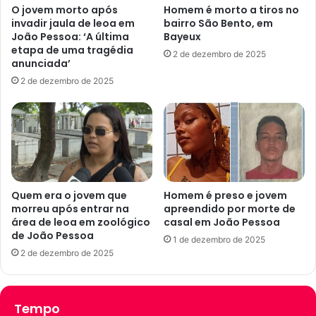
s
O jovem morto após
Homem é morto a tiros no
,
s
invadir jaula de leoa em
bairro São Bento, em
P
u
João Pessoa: ‘A última
Bayeux
B
s
etapa de uma tragédia
2 de dezembro de 2025
,
p
anunciada’
d
e
2 de dezembro de 2025
i
i
v
t
u
a
l
s
g
d
a
e
e
g
d
o
Quem era o jovem que
Homem é preso e jovem
i
morreu após entrar na
apreendido por morte de
l
área de leoa em zoológico
casal em João Pessoa
t
p
de João Pessoa
a
e
1 de dezembro de 2025
l
f
2 de dezembro de 2025
i
n
a
Tempo
n