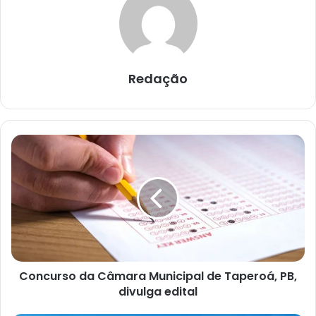
Redação
C
o
n
c
u
r
s
o
d
Concurso da Câmara Municipal de Taperoá, PB,
a
divulga edital
C
â