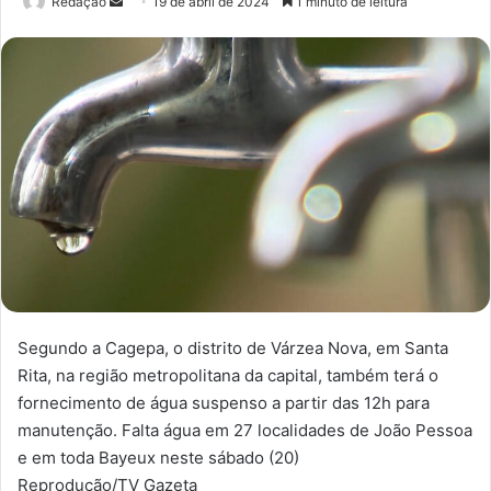
Redação
M
19 de abril de 2024
1 minuto de leitura
a
n
d
e
u
m
e
-
m
a
i
l
Segundo a Cagepa, o distrito de Várzea Nova, em Santa
Rita, na região metropolitana da capital, também terá o
fornecimento de água suspenso a partir das 12h para
manutenção. Falta água em 27 localidades de João Pessoa
e em toda Bayeux neste sábado (20)
Reprodução/TV Gazeta