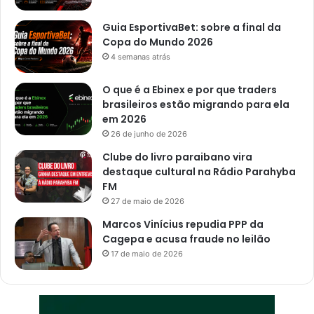
o
ã
Guia EsportivaBet: sobre a final da
o
Copa do Mundo 2026
P
4 semanas atrás
e
s
O que é a Ebinex e por que traders
s
brasileiros estão migrando para ela
o
em 2026
a
26 de junho de 2026
Clube do livro paraibano vira
destaque cultural na Rádio Parahyba
FM
27 de maio de 2026
Marcos Vinícius repudia PPP da
Cagepa e acusa fraude no leilão
17 de maio de 2026