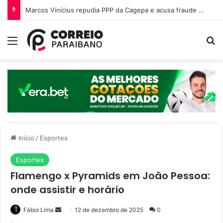
Marcos Vinícius repudia PPP da Cagepa e acusa fraude no leilão
Menu
Pr
Início
/
Esportes
Esportes
Flamengo x Pyramids em João Pessoa:
onde assistir e horário
Mande
Fábio Lima
12 de dezembro de 2025
0
um