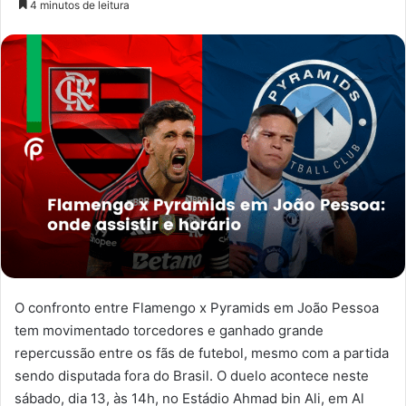
4 minutos de leitura
e-
mail
O confronto entre Flamengo x Pyramids em João Pessoa
tem movimentado torcedores e ganhado grande
repercussão entre os fãs de futebol, mesmo com a partida
sendo disputada fora do Brasil. O duelo acontece neste
sábado, dia 13, às 14h, no Estádio Ahmad bin Ali, em Al