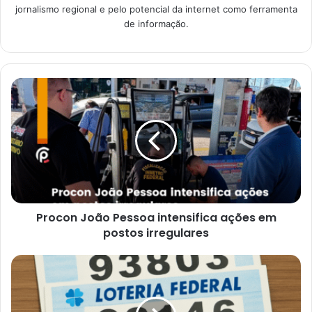
jornalismo regional e pelo potencial da internet como ferramenta
de informação.
Procon
João
Pessoa
intensifica
ações
em
postos
irregulares
Procon João Pessoa intensifica ações em
postos irregulares
Resultado
da
Federal
de