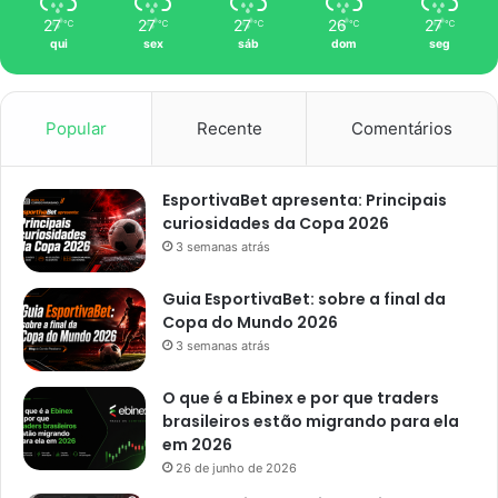
27
27
27
26
27
℃
℃
℃
℃
℃
qui
sex
sáb
dom
seg
Popular
Recente
Comentários
EsportivaBet apresenta: Principais
curiosidades da Copa 2026
3 semanas atrás
Guia EsportivaBet: sobre a final da
Copa do Mundo 2026
3 semanas atrás
O que é a Ebinex e por que traders
brasileiros estão migrando para ela
em 2026
26 de junho de 2026