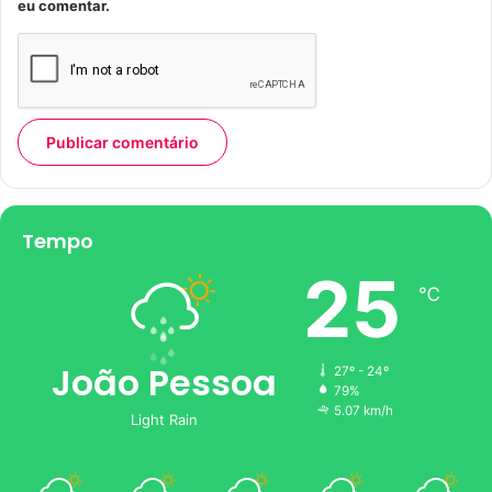
eu comentar.
Tempo
25
℃
João Pessoa
27º - 24º
79%
5.07 km/h
Light Rain