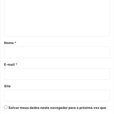
m
e
n
t
á
r
Nome
*
i
o
*
E-mail
*
Site
Salvar meus dados neste navegador para a próxima vez que