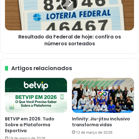
hoje:
confira
os
números
sorteados
Resultado da Federal de hoje: confira os
números sorteados
Artigos relacionados
BETVIP em 2026: Tudo
Infinity: Jiu-jitsu inclusivo
Sobre a Plataforma
transforma vidas
Esportiva
12 de março de 2026
19 de março de 2026