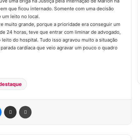
e uma briga na Justiça pela internação de Marlon na
al em que ficou internado. Somente com uma decisão
 um leito no local.
e muito grande, porque a prioridade era conseguir um
 de 24 horas, teve que entrar com liminar de advogado,
 leito do hospital. Tudo isso agravou muito a situação
 parada cardíaca que veio agravar um pouco o quadro
destaque
Messenger
Compartilhar via e-mail
Imprimir