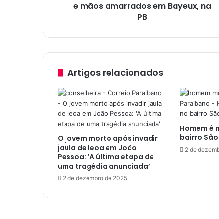
o
e mãos amarrados em Bayeux, na
p
PB
r
e
s
o
s
Artigos relacionados
p
o
r
m
o
Homem é mo
r
bairro São
O jovem morto após invadir
t
jaula de leoa em João
e
2 de dezemb
Pessoa: ‘A última etapa de
d
uma tragédia anunciada’
e
2 de dezembro de 2025
m
u
l
h