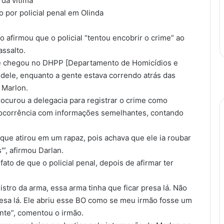
 da vítima
 por policial penal em Olinda
o afirmou que o policial “tentou encobrir o crime” ao
assalto.
 Ele chegou no DHPP [Departamento de Homicídios e
 dele, enquanto a gente estava correndo atrás das
 Marlon.
ocurou a delegacia para registrar o crime como
de ocorrência com informações semelhantes, contando
 que atirou em um rapaz, pois achava que ele ia roubar
”, afirmou Darlan.
ato de que o policial penal, depois de afirmar ter
stro da arma, essa arma tinha que ficar presa lá. Não
presa lá. Ele abriu esse BO como se meu irmão fosse um
rente”, comentou o irmão.