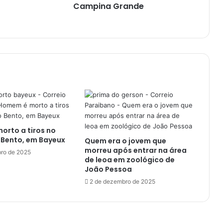
a
Campina Grande
p
ó
s
r
o
u
b
a
r
c
a
rto a tiros no
r
 Bento, em Bayeux
Quem era o jovem que
r
morreu após entrar na área
o
ro de 2025
de leoa em zoológico de
u
João Pessoa
s
2 de dezembro de 2025
a
n
d
o