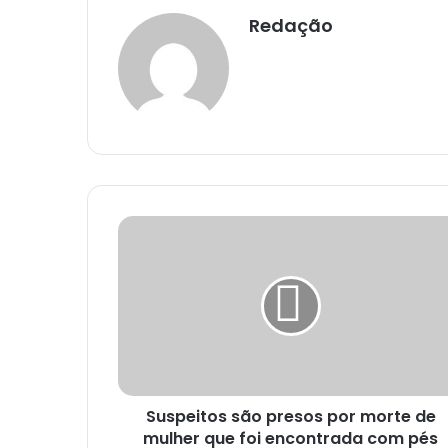
Redação
S
u
s
p
e
i
t
o
s
Suspeitos são presos por morte de
s
mulher que foi encontrada com pés
ã