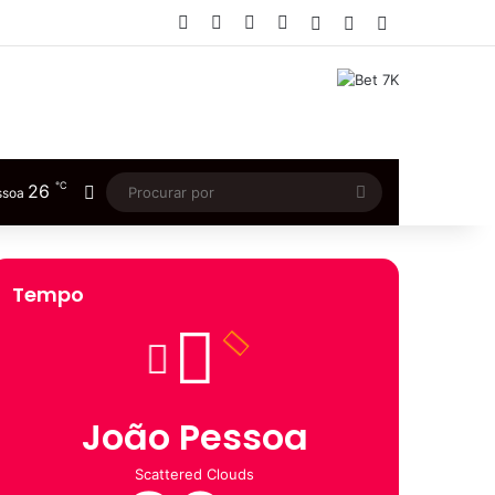
Facebook
X
YouTube
Instagram
Entrar
Artigo aleatório
Barra Lateral
℃
26
Switch skin
Procurar
ssoa
por
Tempo
João Pessoa
Scattered Clouds