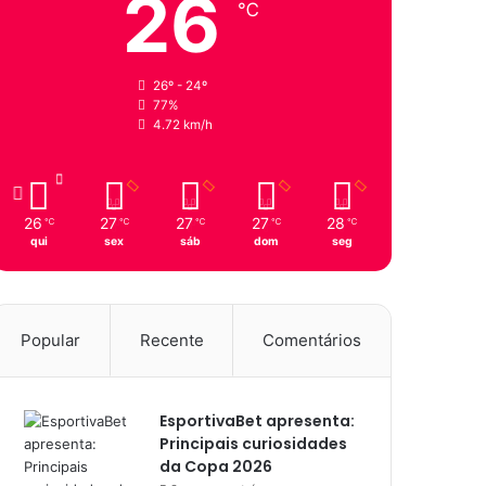
26
℃
26º - 24º
77%
4.72 km/h
26
27
27
27
28
℃
℃
℃
℃
℃
qui
sex
sáb
dom
seg
Popular
Recente
Comentários
EsportivaBet apresenta:
Principais curiosidades
da Copa 2026