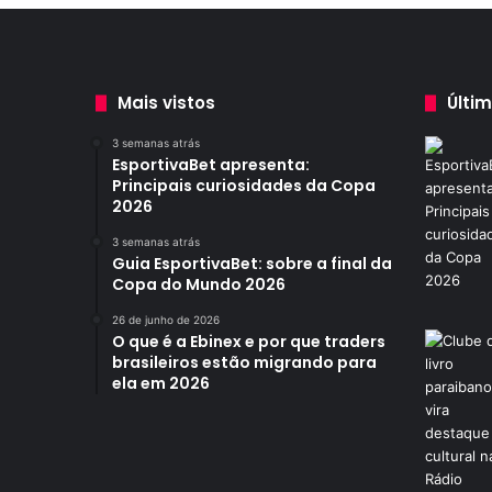
e
r
q
u
e
Mais vistos
Últi
f
o
3 semanas atrás
EsportivaBet apresenta:
i
Principais curiosidades da Copa
e
2026
n
c
3 semanas atrás
o
Guia EsportivaBet: sobre a final da
n
Copa do Mundo 2026
t
26 de junho de 2026
r
O que é a Ebinex e por que traders
a
brasileiros estão migrando para
d
ela em 2026
a
c
o
m
p