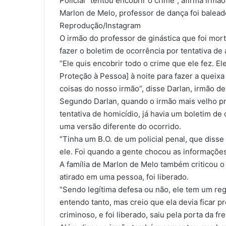
Policial “tentou encobrir o crime”, afirma irmão
Marlon de Melo, professor de dança foi baleado
Reprodução/Instagram
O irmão do professor de ginástica que foi mort
fazer o boletim de ocorrência por tentativa de 
“Ele quis encobrir todo o crime que ele fez.
Proteção à Pessoa] à noite para fazer a queixa
coisas do nosso irmão”, disse Darlan, irmão de
Segundo Darlan, quando o irmão mais velho pr
tentativa de homicídio, já havia um boletim 
uma versão diferente do ocorrido.
“Tinha um B.O. de um policial penal, que disse
ele. Foi quando a gente chocou as informações'
A família de Marlon de Melo também criticou o f
atirado em uma pessoa, foi liberado.
“Sendo legítima defesa ou não, ele tem um regi
entendo tanto, mas creio que ela devia ficar 
criminoso, e foi liberado, saiu pela porta da f