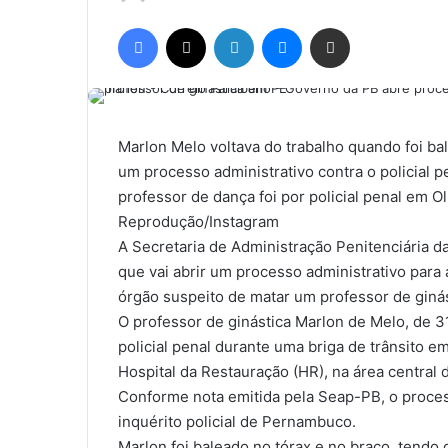
a
Facebook
X
Linkedin
Messenger
Compartilhar via e-mail
n
d
e
u
m
Marlon Melo voltava do trabalho quando foi bal
e
um processo administrativo contra o policial 
-
professor de dança foi por policial penal em O
m
Reprodução/Instagram
a
A Secretaria de Administração Penitenciária da
i
que vai abrir um processo administrativo para 
l
órgão suspeito de matar um professor de gin
O professor de ginástica Marlon de Melo, de 31
policial penal durante uma briga de trânsito e
Hospital da Restauração (HR), na área central 
Conforme nota emitida pela Seap-PB, o proces
inquérito policial de Pernambuco.
Marlon foi baleado no tórax e no braço, tendo 