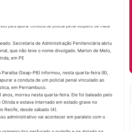
eado. Secretaria de Administração Penitenciária abriu
penal, que não teve o nome divulgado. Marlon de Melo,
linda, em PE
 Paraíba (Seap-PB) informou, nesta quarta-feira (8),
apurar a conduta de um policial penal vinculado ao
ástica, em Pernambuco.
 anos, morreu nesta quarta-feira. Ele foi baleado pelo
m Olinda e estava internado em estado grave no
do Recife, desde sábado (4).
so administrativo vai acontecer em paralelo com o
o primeiro tiro perfurado o pulmão e se alojado na