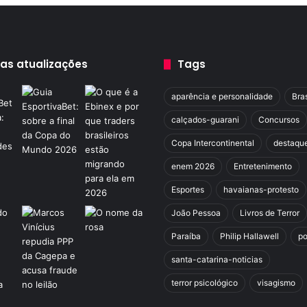
a
r
m
a
d
mas atualizações
Tags
e
p
aparência e personalidade
Bras
a
p
calçados-guarani
Concursos
e
Copa Intercontinental
destaqu
l
ã
enem 2026
Entretenimento
o
e
Esportes
havaianas-protesto
m
João Pessoa
Livros de Terror
C
a
Paraíba
Philip Hallawell
po
m
santa-catarina-noticias
p
i
terror psicológico
visagismo
n
a