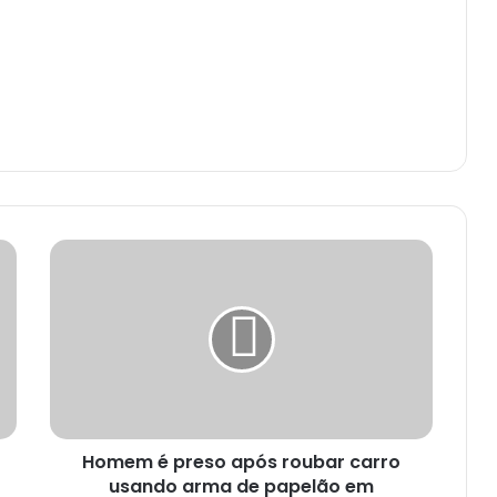
H
o
m
e
m
é
p
r
e
Homem é preso após roubar carro
s
usando arma de papelão em
o