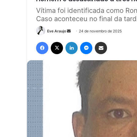
Vítima foi identificada como Ro
Caso aconteceu no final da tar
Mande
Eve Araujo
24 de novembro de 2025
um
Facebook
X
Linkedin
Messenger
Compartilhar via e-mail
e-
mail