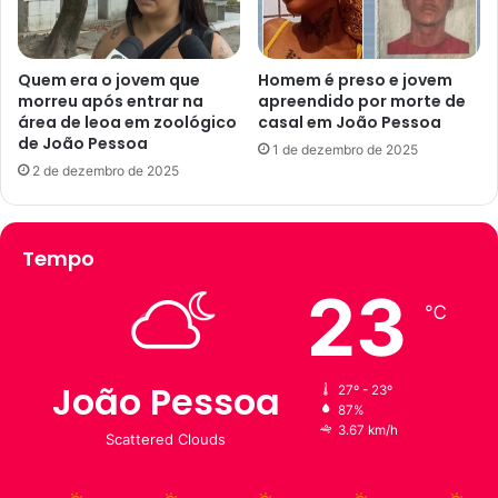
d
r
e
t
C
e
a
d
Quem era o jovem que
Homem é preso e jovem
m
morreu após entrar na
apreendido por morte de
a
área de leoa em zoológico
casal em João Pessoa
p
p
de João Pessoa
i
o
1 de dezembro de 2025
n
p
2 de dezembro de 2025
a
u
G
l
r
a
Tempo
a
ç
n
ã
23
d
o
℃
e
d
a
a
p
P
João Pessoa
27º - 23º
ó
a
87%
s
r
3.67 km/h
Scattered Clouds
r
a
e
í
e
b