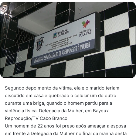
n
d
e
u
m
e
-
m
a
i
l
Segundo depoimento da vítima, ela e o marido teriam
discutido em casa e quebrado o celular um do outro
durante uma briga, quando o homem partiu para a
violência física. Delegacia da Mulher, em Bayeux
Reprodução/TV Cabo Branco
Um homem de 22 anos foi preso após ameaçar a esposa
em frente à Delegacia da Mulher no final da manhã desta