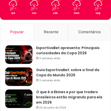
l
a
27
27
27
27
27
℃
℃
℃
℃
℃
e
qui
sex
sáb
dom
seg
i
ç
ã
o
Popular
Recente
Comentários
EsportivaBet apresenta: Principais
curiosidades da Copa 2026
3 semanas atrás
Guia EsportivaBet: sobre a final da
Copa do Mundo 2026
3 semanas atrás
O que é a Ebinex e por que traders
brasileiros estão migrando para ela
em 2026
26 de junho de 2026