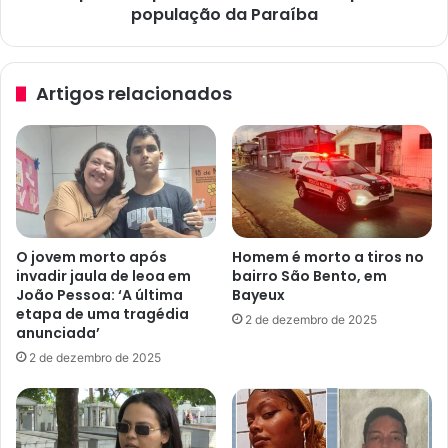
a
população da Paraíba
o
r
q
a
u
t
e
Artigos relacionados
e
c
r
o
m
m
a
a
i
n
o
d
r
a
i
r
O jovem morto após
Homem é morto a tiros no
a
á
invadir jaula de leoa em
bairro São Bento, em
n
a
João Pessoa: ‘A última
Bayeux
a
m
etapa de uma tragédia
2 de dezembro de 2025
C
a
anunciada’
â
i
2 de dezembro de 2025
m
o
a
r
r
p
a
a