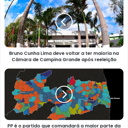
r
u
n
o
C
u
n
h
Bruno Cunha Lima deve voltar a ter maioria na
a
Câmara de Campina Grande após reeleição
L
i
m
P
a
P
d
é
e
o
v
p
e
a
v
r
o
t
l
i
t
PP é o partido que comandará a maior parte da
d