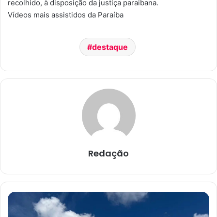
recolhido, à disposição da justiça paraibana.
Vídeos mais assistidos da Paraíba
destaque
Redação
N
o
v