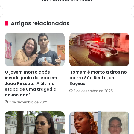
a
o
r
s
c
p
Artigos relacionados
o
ú
n
b
d
l
u
i
t
c
o
o
r
s
e
e
O jovem morto após
Homem é morto a tiros no
s
s
invadir jaula de leoa em
bairro São Bento, em
e
e
João Pessoa: ‘A última
Bayeux
m
l
etapa de uma tragédia
2 de dezembro de 2025
J
e
anunciada’
o
ç
2 de dezembro de 2025
ã
õ
o
e
P
s
e
c
s
o