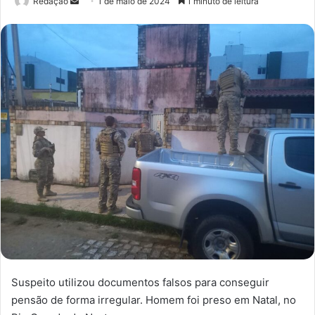
Redação
M
1 de maio de 2024
1 minuto de leitura
a
n
d
e
u
m
e
-
m
a
i
l
Suspeito utilizou documentos falsos para conseguir
pensão de forma irregular. Homem foi preso em Natal, no