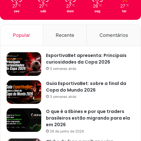
27
27
27
28
27
℃
℃
℃
℃
℃
f
sex
sáb
dom
seg
ter
e
i
r
a
Popular
Recente
Comentários
;
c
o
EsportivaBet apresenta: Principais
n
curiosidades da Copa 2026
f
3 semanas atrás
i
r
Guia EsportivaBet: sobre a final da
a
Copa do Mundo 2026
l
3 semanas atrás
o
c
O que é a Ebinex e por que traders
a
brasileiros estão migrando para ela
i
em 2026
s
26 de junho de 2026