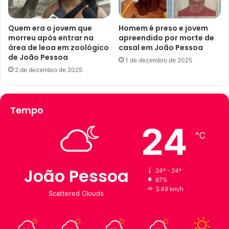
s
m
o
v
a
a
Quem era o jovem que
Homem é preso e jovem
a
morreu após entrar na
apreendido por morte de
g
p
área de leoa em zoológico
casal em João Pessoa
a
de João Pessoa
a
s
1 de dezembro de 2025
r
n
2 de dezembro de 2025
t
a
i
P
r
a
Tempo
d
r
e
a
24
s
í
℃
t
b
a
a
q
e
João Pessoa
24º - 24º
u
m
87%
a
m
3.49 km/h
Scattered Clouds
r
a
t
i
a
o
-