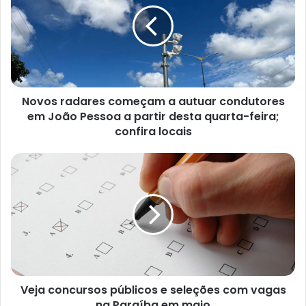
o
s
r
a
d
a
Novos radares começam a autuar condutores
r
em João Pessoa a partir desta quarta-feira;
e
s
confira locais
c
o
V
m
e
e
j
ç
a
a
c
m
o
a
n
a
c
u
u
t
Veja concursos públicos e seleções com vagas
r
u
na Paraíba em maio
s