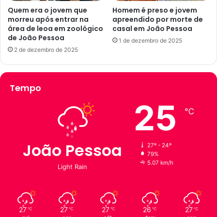
s
z
Quem era o jovem que
Homem é preso e jovem
s
i
morreu após entrar na
apreendido por morte de
o
área de leoa em zoológico
casal em João Pessoa
n
de João Pessoa
a
h
1 de dezembro de 2025
a
2 de dezembro de 2025
d
e
r
Tempo
e
s
25
t
℃
a
u
r
João Pessoa
27º - 24º
a
79%
n
5.07 km/h
Light Rain
t
e
e
m
27
27
27
26
27
℃
℃
℃
℃
℃
J