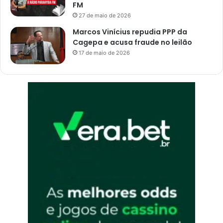
l
FM
í
27 de maio de 2026
c
Marcos Vinícius repudia PPP da
i
Cagepa e acusa fraude no leilão
a
17 de maio de 2026