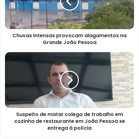
a
s
i
n
t
Chuvas intensas provocam alagamentos na
e
Grande João Pessoa
n
s
a
S
s
u
p
s
r
p
o
e
v
i
o
t
c
o
a
d
m
Suspeito de matar colega de trabalho em
e
a
cozinha de restaurante em João Pessoa se
m
l
a
entrega à polícia
a
t