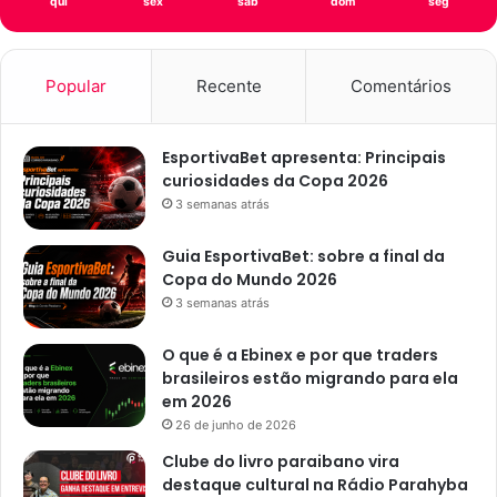
qui
sex
sáb
dom
seg
o
ã
o
P
Popular
Recente
Comentários
e
s
s
EsportivaBet apresenta: Principais
o
curiosidades da Copa 2026
a
3 semanas atrás
s
e
Guia EsportivaBet: sobre a final da
e
Copa do Mundo 2026
n
3 semanas atrás
t
r
O que é a Ebinex e por que traders
e
brasileiros estão migrando para ela
g
em 2026
a
26 de junho de 2026
à
p
Clube do livro paraibano vira
o
destaque cultural na Rádio Parahyba