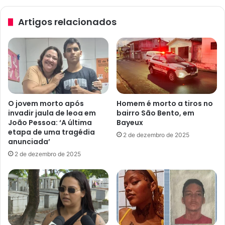
g
a
a
r
Artigos relacionados
m
c
e
o
n
l
t
e
o
g
s
a
n
d
a
e
O jovem morto após
Homem é morto a tiros no
G
t
invadir jaula de leoa em
bairro São Bento, em
r
r
João Pessoa: ‘A última
Bayeux
a
a
etapa de uma tragédia
2 de dezembro de 2025
n
b
anunciada’
d
a
2 de dezembro de 2025
e
l
J
h
o
o
ã
e
o
m
P
c
e
o