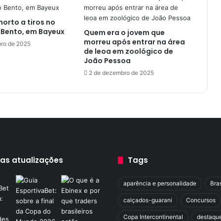
c
e
rto a tiros no
i
 Bento, em Bayeux
Quem era o jovem que
r
morreu após entrar na área
a
ro de 2025
de leoa em zoológico de
m
João Pessoa
e
2 de dezembro de 2025
n
o
r
t
a
x
a
d
e
mas atualizações
Tags
d
e
aparência e personalidade
Bras
s
o
calçados-guarani
Concursos
c
Copa Intercontinental
destaqu
u