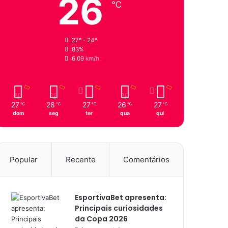
26
℃
27º - 24º
83%
6.09 km/h
27
28
27
26
27
℃
℃
℃
℃
℃
dom
seg
ter
qua
qui
Popular
Recente
Comentários
EsportivaBet apresenta:
Principais curiosidades
da Copa 2026