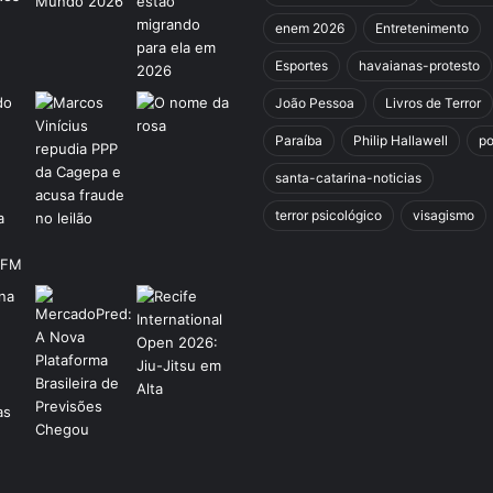
p
enem 2026
Entretenimento
a
ç
Esportes
havaianas-protesto
ã
João Pessoa
Livros de Terror
o
d
Paraíba
Philip Hallawell
po
o
santa-catarina-noticias
N
o
terror psicológico
visagismo
r
d
e
s
t
e