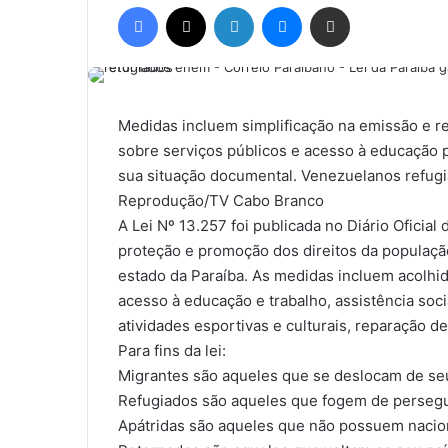
Facebook
X
Linkedin
Messenger
Compartilhar via e-mail
n
d
e
u
m
Medidas incluem simplificação na emissão e r
e
sobre serviços públicos e acesso à educação
-
sua situação documental. Venezuelanos refugi
m
Reprodução/TV Cabo Branco
a
A Lei Nº 13.257 foi publicada no Diário Oficial
i
proteção e promoção dos direitos da população
l
estado da Paraíba. As medidas incluem acolh
acesso à educação e trabalho, assistência soc
atividades esportivas e culturais, reparação 
Para fins da lei:
Migrantes são aqueles que se deslocam de seu 
Refugiados são aqueles que fogem de persegu
Apátridas são aqueles que não possuem nacio