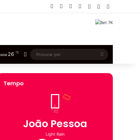
Facebook
X
YouTube
Instagram
Entrar
Artigo aleatório
Barra Lateral
℃
26
Switch skin
Procurar
ssoa
por
Tempo
João Pessoa
Light Rain