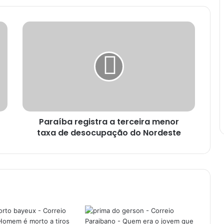
P
a
r
a
í
b
a
r
e
Paraíba registra a terceira menor
g
taxa de desocupação do Nordeste
i
s
t
r
a
a
t
e
r