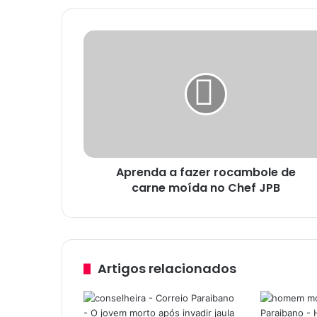
A
p
r
e
n
d
a
a
f
Aprenda a fazer rocambole de
a
carne moída no Chef JPB
z
e
r
r
o
c
Artigos relacionados
a
m
b