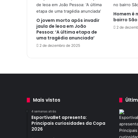
o
l
Homem é mo
e
bairro São
O jovem morto após invadir
d
jaula de leoa em João
e
2 de dezemb
Pessoa: ‘A última etapa de
c
uma tragédia anunciada’
a
2 de dezembro de 2025
r
n
e
m
o
í
d
a
n
Mais vistos
Últi
o
C
4 semanas atrás
EsportivaBet apresenta:
h
Principais curiosidades da Copa
e
2026
f
J