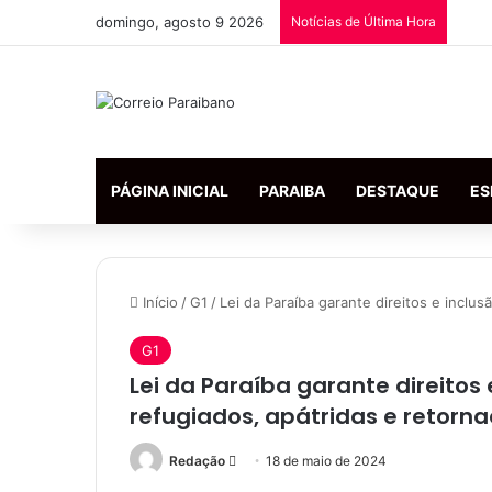
domingo, agosto 9 2026
Notícias de Última Hora
PÁGINA INICIAL
PARAIBA
DESTAQUE
ES
Início
/
G1
/
Lei da Paraíba garante direitos e inclu
G1
Lei da Paraíba garante direitos
refugiados, apátridas e retorn
Redação
M
18 de maio de 2024
a