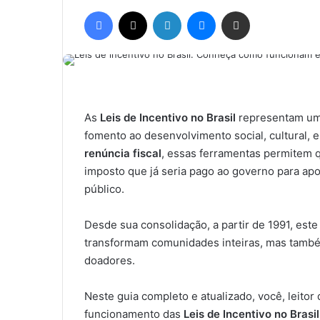
um
Facebook
X
Linkedin
Messenger
Compartilhar via e-mail
e-
mail
As
Leis de Incentivo no Brasil
representam um 
fomento ao desenvolvimento social, cultural, 
renúncia fiscal
, essas ferramentas permitem 
imposto que já seria pago ao governo para ap
público.
Desde sua consolidação, a partir de 1991, este
transformam comunidades inteiras, mas também
doadores.
Neste guia completo e atualizado, você, leitor
funcionamento das
Leis de Incentivo no Brasil