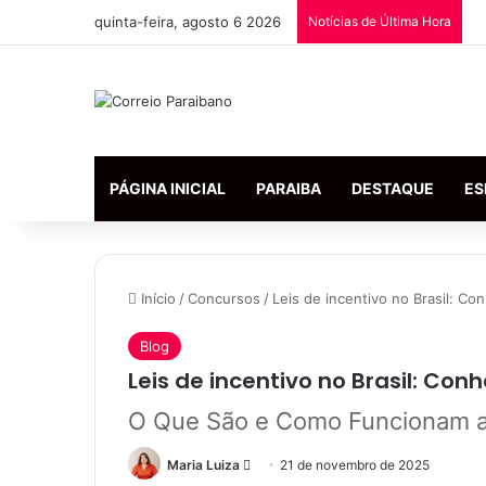
quinta-feira, agosto 6 2026
Notícias de Última Hora
PÁGINA INICIAL
PARAIBA
DESTAQUE
ES
Início
/
Concursos
/
Leis de incentivo no Brasil: 
Blog
Leis de incentivo no Brasil: C
O Que São e Como Funcionam as
Mande
Maria Luiza
21 de novembro de 2025