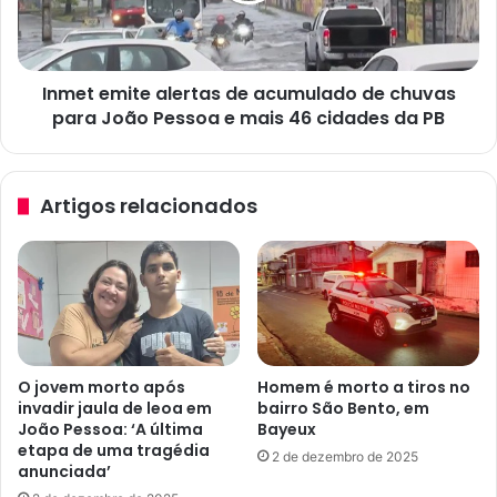
g
m
a
i
d
t
e
Inmet emite alertas de acumulado de chuvas
e
t
para João Pessoa e mais 46 cidades da PB
a
r
l
a
e
b
r
Artigos relacionados
a
t
l
a
h
s
o
d
e
e
m
a
c
c
o
u
O jovem morto após
Homem é morto a tiros no
z
m
invadir jaula de leoa em
bairro São Bento, em
i
u
João Pessoa: ‘A última
Bayeux
n
l
etapa de uma tragédia
2 de dezembro de 2025
h
a
anunciada’
a
d