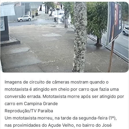
n
d
e
u
m
e
-
m
a
i
l
Imagens de circuito de câmeras mostram quando o
mototaxista é atingido em cheio por carro que fazia uma
conversão errada. Mototaxista morre após ser atingido por
carro em Campina Grande
Reprodução/TV Paraíba
Um mototaxista morreu, na tarde da segunda-feira (1º),
nas proximidades do Açude Velho, no bairro do José