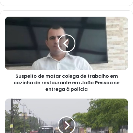
S
u
s
p
e
i
t
o
d
Suspeito de matar colega de trabalho em
e
cozinha de restaurante em João Pessoa se
m
a
entrega à polícia
t
a
I
r
n
c
m
o
e
l
t
e
e