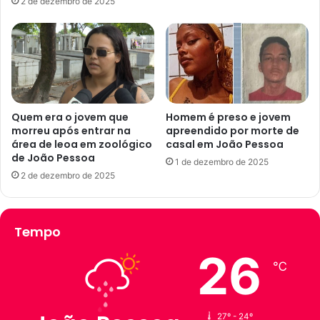
2 de dezembro de 2025
d
o
e
d
r
e
e
c
s
h
t
u
a
v
u
a
Quem era o jovem que
Homem é preso e jovem
r
morreu após entrar na
apreendido por morte de
s
a
área de leoa em zoológico
casal em João Pessoa
p
de João Pessoa
n
a
1 de dezembro de 2025
t
r
2 de dezembro de 2025
e
a
e
J
m
o
Tempo
J
ã
o
o
26
ã
P
℃
o
e
P
s
e
s
27º - 24º