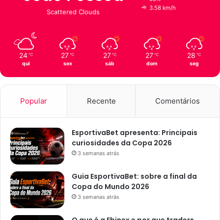
f
3.58 km/h
Scattered Clouds
e
r
i
d
24
27
27
27
28
℃
℃
℃
℃
℃
o
qui
sex
sáb
dom
seg
p
a
r
a
Popular
Recente
Comentários
p
r
e
EsportivaBet apresenta: Principais
s
curiosidades da Copa 2026
í
3 semanas atrás
d
i
Guia EsportivaBet: sobre a final da
o
Copa do Mundo 2026
e
3 semanas atrás
m
C
O que é a Ebinex e por que traders