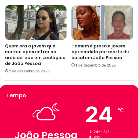
a
r
r
e
a
s
í
o
b
n
a
a
e
A
Quem era o jovem que
Homem é preso e jovem
m
r
morreu após entrar na
apreendido por morte de
f
área de leoa em zoológico
casal em João Pessoa
g
de João Pessoa
e
e
1 de dezembro de 2025
v
n
2 de dezembro de 2025
e
t
r
i
e
n
Tempo
i
a
r
é
24
o
t
℃
r
a
n
João Pessoa
24º - 24º
s
85%