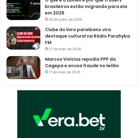
a
brasileiros estão migrando para ela
m
em 2026
p
26 de junho de 2026
i
n
Clube do livro paraibano vira
a
destaque cultural na Rádio Parahyba
G
FM
r
27 de maio de 2026
a
Marcos Vinícius repudia PPP da
n
Cagepa e acusa fraude no leilão
d
17 de maio de 2026
e