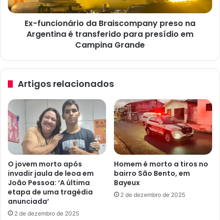
o
i
s
o
e
Ex-funcionário da Braiscompany preso na
n
s
Argentina é transferido para presídio em
á
e
r
Campina Grande
l
i
e
o
ç
d
Artigos relacionados
õ
a
e
B
s
r
c
a
o
i
m
s
v
c
a
o
O jovem morto após
Homem é morto a tiros no
g
m
invadir jaula de leoa em
bairro São Bento, em
a
p
João Pessoa: ‘A última
Bayeux
s
a
etapa de uma tragédia
2 de dezembro de 2025
n
n
anunciada’
a
y
2 de dezembro de 2025
P
p