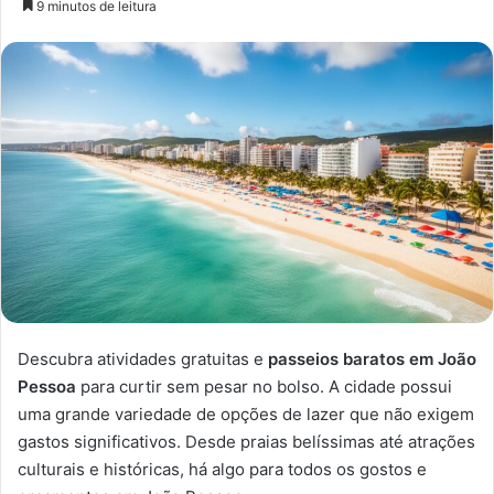
9 minutos de leitura
n
d
e
u
m
e
-
m
a
i
l
Descubra atividades gratuitas e
passeios baratos em João
Pessoa
para curtir sem pesar no bolso. A cidade possui
uma grande variedade de opções de lazer que não exigem
gastos significativos. Desde praias belíssimas até atrações
culturais e históricas, há algo para todos os gostos e