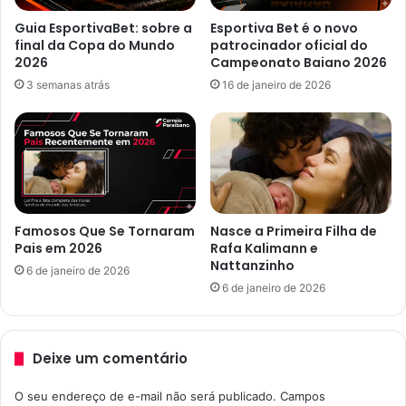
a
Guia EsportivaBet: sobre a
Esportiva Bet é o novo
s
final da Copa do Mundo
patrocinador oficial do
d
2026
Campeonato Baiano 2026
e
3 semanas atrás
16 de janeiro de 2026
e
m
p
r
e
g
o
p
Famosos Que Se Tornaram
Nasce a Primeira Filha de
a
Pais em 2026
Rafa Kalimann e
r
Nattanzinho
6 de janeiro de 2026
a
6 de janeiro de 2026
n
o
v
Deixe um comentário
a
c
l
O seu endereço de e-mail não será publicado.
Campos