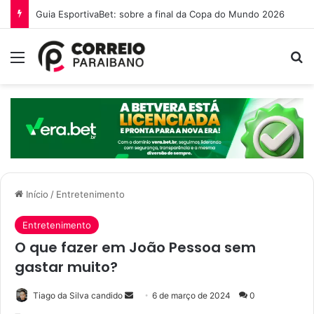
Guia EsportivaBet: sobre a final da Copa do Mundo 2026
Menu
P
Início
/
Entretenimento
Entretenimento
O que fazer em João Pessoa sem
gastar muito?
Tiago da Silva candido
M
6 de março de 2024
0
a