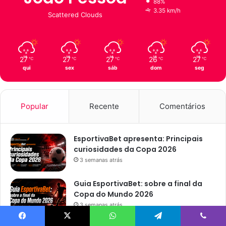
88%
3.35 km/h
Scattered Clouds
27
27
27
26
27
℃
℃
℃
℃
℃
qui
sex
sáb
dom
seg
Popular
Recente
Comentários
EsportivaBet apresenta: Principais
curiosidades da Copa 2026
3 semanas atrás
Guia EsportivaBet: sobre a final da
Copa do Mundo 2026
3 semanas atrás