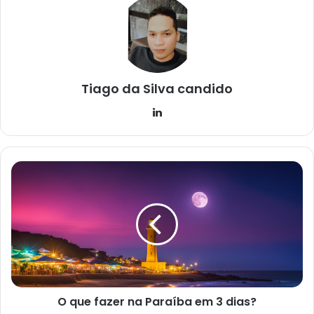
Tiago da Silva candido
Lin
ke
din
O
q
u
e
f
a
z
e
r
O que fazer na Paraíba em 3 dias?
n