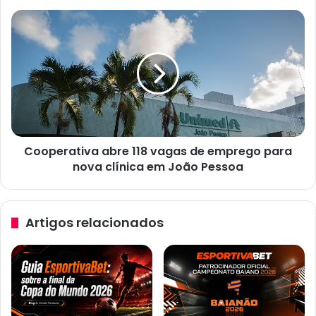
a
P
C
a
o
r
o
a
p
í
e
b
r
a
a
e
t
m
i
Cooperativa abre 118 vagas de emprego para
3
v
d
nova clínica em João Pessoa
a
i
a
a
b
s
r
Artigos relacionados
?
e
1
1
8
v
a
g