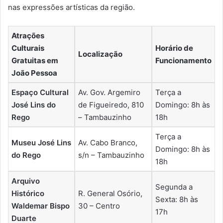
nas expressões artísticas da região.
Atrações
Culturais
Horário de
Localização
Gratuitas em
Funcionamento
João Pessoa
Espaço Cultural
Av. Gov. Argemiro
Terça a
José Lins do
de Figueiredo, 810
Domingo: 8h às
Rego
– Tambauzinho
18h
Terça a
Museu José Lins
Av. Cabo Branco,
Domingo: 8h às
do Rego
s/n – Tambauzinho
18h
Arquivo
Segunda a
Histórico
R. General Osório,
Sexta: 8h às
Waldemar Bispo
30 – Centro
17h
Duarte