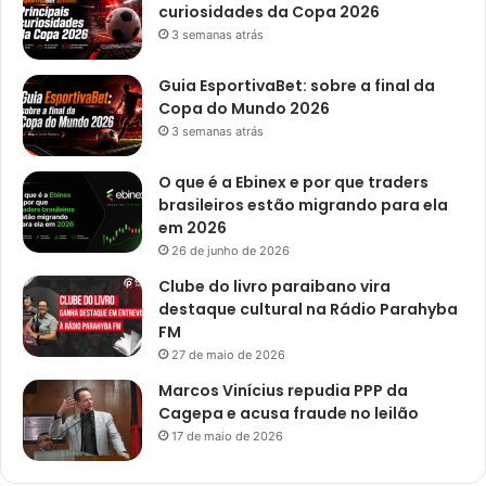
P
curiosidades da Copa 2026
a
3 semanas atrás
r
a
Guia EsportivaBet: sobre a final da
í
Copa do Mundo 2026
b
3 semanas atrás
a
O que é a Ebinex e por que traders
brasileiros estão migrando para ela
em 2026
26 de junho de 2026
Clube do livro paraibano vira
destaque cultural na Rádio Parahyba
FM
27 de maio de 2026
Marcos Vinícius repudia PPP da
Cagepa e acusa fraude no leilão
17 de maio de 2026