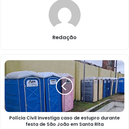
Redação
P
o
l
í
c
i
a
C
i
Polícia Civil investiga caso de estupro durante
v
festa de São João em Santa Rita
i