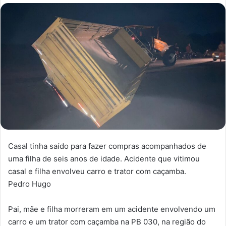
n
d
e
u
m
e
-
m
a
i
l
Casal tinha saído para fazer compras acompanhados de
uma filha de seis anos de idade. Acidente que vitimou
casal e filha envolveu carro e trator com caçamba.
Pedro Hugo
Pai, mãe e filha morreram em um acidente envolvendo um
carro e um trator com caçamba na PB 030, na região do