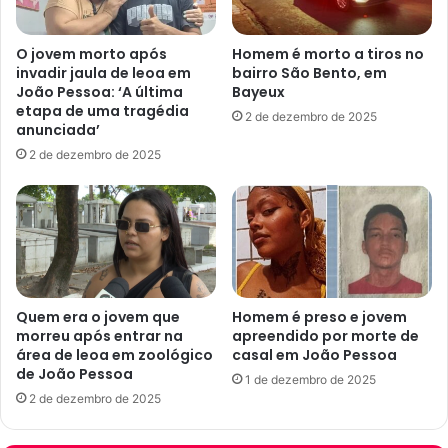
o
n
d
a
O jovem morto após
Homem é morto a tiros no
u
s
invadir jaula de leoa em
bairro São Bento, em
r
d
João Pessoa: ‘A última
Bayeux
a
e
etapa de uma tragédia
2 de dezembro de 2025
n
b
anunciada’
t
r
2 de dezembro de 2025
e
o
f
n
e
z
s
e
t
a
a
m
d
e
e
n
Quem era o jovem que
Homem é preso e jovem
S
t
morreu após entrar na
apreendido por morte de
ã
área de leoa em zoológico
casal em João Pessoa
o
de João Pessoa
o
a
1 de dezembro de 2025
J
r
2 de dezembro de 2025
o
t
ã
i