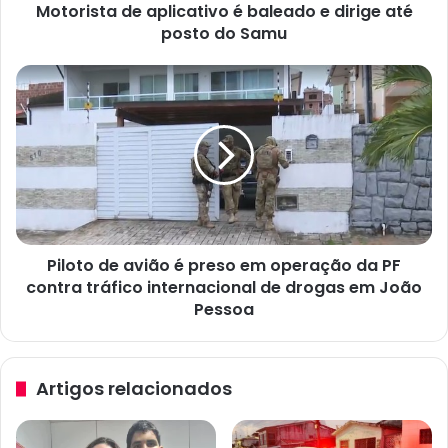
Motorista de aplicativo é baleado e dirige até
d
posto do Samu
e
a
p
P
l
i
i
l
c
o
a
t
t
o
i
d
v
e
o
a
é
Piloto de avião é preso em operação da PF
v
b
contra tráfico internacional de drogas em João
i
a
ã
Pessoa
l
o
e
é
a
p
Artigos relacionados
d
r
o
e
e
s