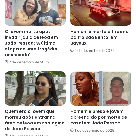
d
o
i
e
r
m
i
o
g
p
O jovem morto após
Homem é morto a tiros no
e
e
invadir jaula de leoa em
bairro São Bento, em
a
r
João Pessoa: ‘A última
Bayeux
t
a
etapa de uma tragédia
2 de dezembro de 2025
é
ç
anunciada’
p
ã
2 de dezembro de 2025
o
o
s
d
t
a
o
P
d
F
o
c
S
o
a
n
Quem era o jovem que
Homem é preso e jovem
m
t
morreu após entrar na
apreendido por morte de
u
área de leoa em zoológico
casal em João Pessoa
r
de João Pessoa
a
1 de dezembro de 2025
t