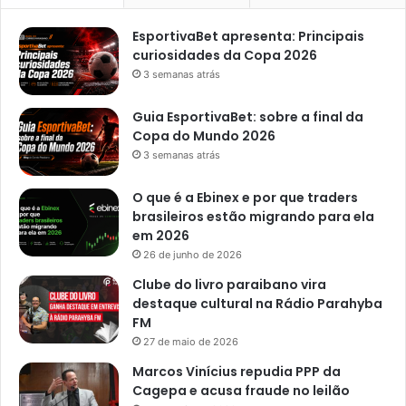
d
r
EsportivaBet apresenta: Principais
o
curiosidades da Copa 2026
g
3 semanas atrás
a
s
Guia EsportivaBet: sobre a final da
e
Copa do Mundo 2026
m
3 semanas atrás
J
o
O que é a Ebinex e por que traders
ã
brasileiros estão migrando para ela
o
em 2026
P
26 de junho de 2026
e
s
Clube do livro paraibano vira
s
destaque cultural na Rádio Parahyba
o
FM
a
27 de maio de 2026
Marcos Vinícius repudia PPP da
Cagepa e acusa fraude no leilão