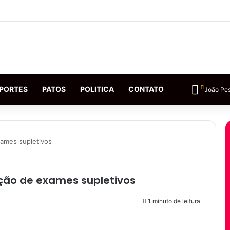
PORTES
PATOS
POLITICA
CONTATO
João Pe
xames supletivos
ação de exames supletivos
1 minuto de leitura