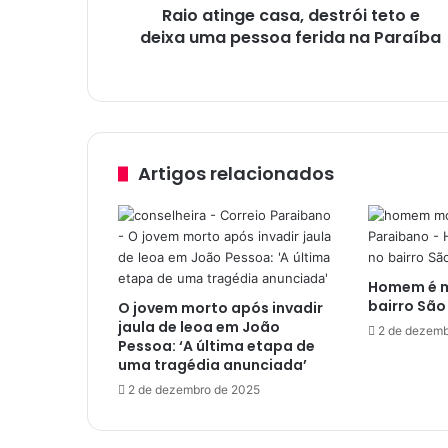
Raio atinge casa, destrói teto e
e
deixa uma pessoa ferida na Paraíba
c
a
s
a
,
d
e
Artigos relacionados
s
t
r
ó
i
Homem é mo
t
bairro São
O jovem morto após invadir
e
jaula de leoa em João
t
2 de dezemb
Pessoa: ‘A última etapa de
o
uma tragédia anunciada’
e
2 de dezembro de 2025
d
e
i