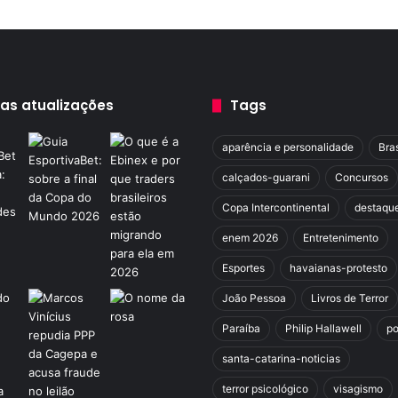
m
o
t
o
b
o
mas atualizações
Tags
y
s
aparência e personalidade
Bras
e
r
calçados-guarani
Concursos
o
Copa Intercontinental
destaqu
u
b
enem 2026
Entretenimento
a
r
Esportes
havaianas-protesto
a
João Pessoa
Livros de Terror
t
é
Paraíba
Philip Hallawell
po
l
santa-catarina-noticias
a
n
terror psicológico
visagismo