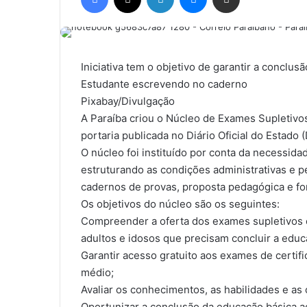
d
e
u
m
Iniciativa tem o objetivo de garantir a conclus
e
Estudante escrevendo no caderno
-
Pixabay/Divulgação
m
A Paraíba criou o Núcleo de Exames Supletivos,
a
portaria publicada no Diário Oficial do Estado 
i
O núcleo foi instituído por conta da necessida
l
estruturando as condições administrativas e p
cadernos de provas, proposta pedagógica e fo
Os objetivos do núcleo são os seguintes:
Compreender a oferta dos exames supletivos
adultos e idosos que precisam concluir a educ
Garantir acesso gratuito aos exames de certif
médio;
Avaliar os conhecimentos, as habilidades e as
Oportunizar a conclusão da educação básica ao