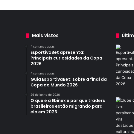
x
a
u
m
a
p
Mais vistos
Últi
e
s
4 semanas atrás
EsportivaBet apresenta:
s
Principais curiosidades da Copa
o
2026
a
f
4 semanas atrás
e
Guia EsportivaBet: sobre a final da
r
Copa do Mundo 2026
i
26 de junho de 2026
d
O que é a Ebinex e por que traders
a
brasileiros estão migrando para
n
ela em 2026
a
P
a