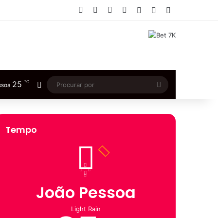
Facebook
X
YouTube
Instagram
Entrar
Artigo aleatório
Barra Lateral
℃
25
Switch skin
Procurar
ssoa
por
Tempo
João Pessoa
Light Rain