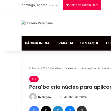
domingo, agosto 9 2026
Notícias de Última Hora
PÁGINA INICIAL
PARAIBA
DESTAQUE
ES
Início
/
G1
/
Paraíba cria núcleo para aplicação de e
G1
Paraíba cria núcleo para aplic
Redação
M
10 de abril de 2024
a
Facebook
X
Linkedin
Messenger
Compartilhar via e-mail
n