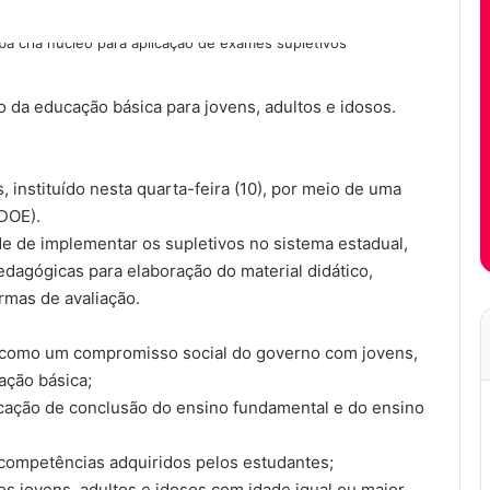
ão da educação básica para jovens, adultos e idosos.
 instituído nesta quarta-feira (10), por meio de uma
(DOE).
de de implementar os supletivos no sistema estadual,
edagógicas para elaboração do material didático,
rmas de avaliação.
 como um compromisso social do governo com jovens,
ação básica;
icação de conclusão do ensino fundamental e do ensino
 competências adquiridos pelos estudantes;
s jovens, adultos e idosos com idade igual ou maior