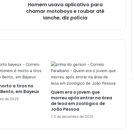
Homem usava aplicativo para
a
chamar motoboys e roubar até
a
p
lanche, diz polícia
l
i
c
a
t
i
v
o
p
a
rto a tiros no
r
 Bento, em Bayeux
Quem era o jovem que
a
morreu após entrar na área
c
ro de 2025
de leoa em zoológico de
h
João Pessoa
a
2 de dezembro de 2025
m
a
r