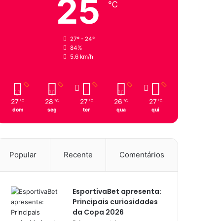
25
℃
27º - 24º
84%
5.6 km/h
27
28
27
26
27
℃
℃
℃
℃
℃
dom
seg
ter
qua
qui
Popular
Recente
Comentários
EsportivaBet apresenta:
Principais curiosidades
da Copa 2026