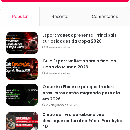
d
n
e
a
C
G
Popular
Recente
Comentários
a
r
m
a
p
n
EsportivaBet apresenta: Principais
i
d
curiosidades da Copa 2026
n
e
3 semanas atrás
a
G
Guia EsportivaBet: sobre a final da
r
Copa do Mundo 2026
a
4 semanas atrás
n
d
O que é a Ebinex e por que traders
e
brasileiros estão migrando para ela
em 2026
26 de junho de 2026
Clube do livro paraibano vira
destaque cultural na Rádio Parahyba
FM