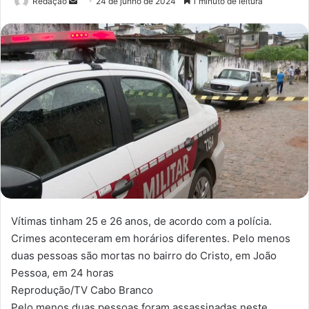
Redação
M
24 de junho de 2024
1 minuto de leitura
a
n
d
e
u
m
e
-
m
a
i
l
Vítimas tinham 25 e 26 anos, de acordo com a polícia.
Crimes aconteceram em horários diferentes. Pelo menos
duas pessoas são mortas no bairro do Cristo, em João
Pessoa, em 24 horas
Reprodução/TV Cabo Branco
Pelo menos duas pessoas foram assassinadas neste