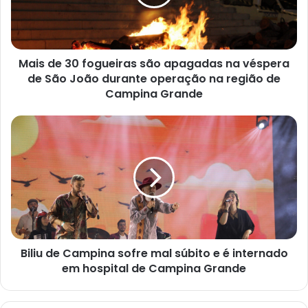
e
3
0
f
Mais de 30 fogueiras são apagadas na véspera
o
de São João durante operação na região de
g
u
Campina Grande
e
i
B
r
i
a
l
s
i
s
u
ã
d
o
e
a
C
p
a
a
Biliu de Campina sofre mal súbito e é internado
m
g
em hospital de Campina Grande
p
a
i
d
n