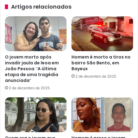
a
a
Artigos relacionados
s
s
n
o
a
f
v
r
é
e
s
m
p
a
e
l
O jovem morto após
Homem é morto a tiros no
r
s
invadir jaula de leoa em
bairro São Bento, em
a
ú
João Pessoa: ‘A última
Bayeux
d
b
etapa de uma tragédia
2 de dezembro de 2025
e
i
anunciada’
S
t
2 de dezembro de 2025
ã
o
o
e
J
é
o
i
ã
n
o
t
d
e
u
r
Quem era o jovem que
Homem é preso e jovem