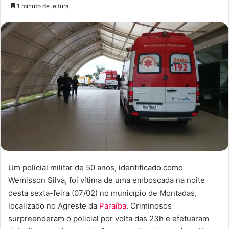
a
1 minuto de leitura
n
d
e
u
m
e
-
m
a
i
l
Um policial militar de 50 anos, identificado como
Wemisson Silva, foi vítima de uma emboscada na noite
desta sexta-feira (07/02) no município de Montadas,
localizado no Agreste da
Paraíba
. Criminosos
surpreenderam o policial por volta das 23h e efetuaram