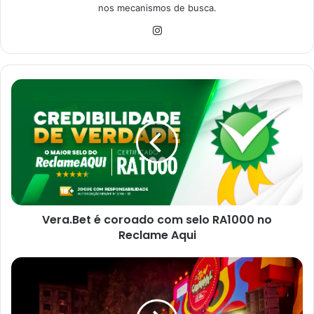
nos mecanismos de busca.
Ins
tag
ra
m
V
e
r
a
.
B
e
t
é
Vera.Bet é coroado com selo RA1000 no
c
Reclame Aqui
o
r
o
J
a
o
d
ã
o
o