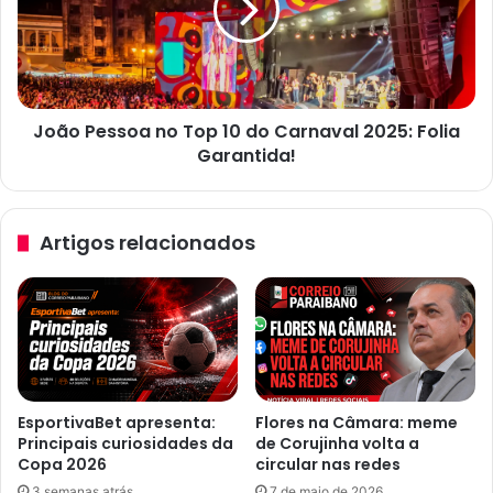
c
P
o
e
m
s
s
s
e
o
l
João Pessoa no Top 10 do Carnaval 2025: Folia
a
o
Garantida!
n
R
o
A
T
1
o
Artigos relacionados
0
p
0
1
0
0
n
d
o
o
R
C
e
a
c
r
EsportivaBet apresenta:
Flores na Câmara: meme
l
n
Principais curiosidades da
de Corujinha volta a
a
a
Copa 2026
circular nas redes
m
v
3 semanas atrás
7 de maio de 2026