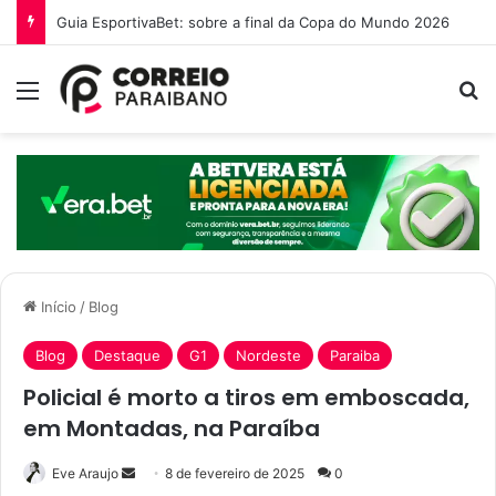
O que é a Ebinex e por que traders brasileiros estão migrando para ela em 2026
Menu
P
Início
/
Blog
Blog
Destaque
G1
Nordeste
Paraiba
Policial é morto a tiros em emboscada,
em Montadas, na Paraíba
Eve Araujo
M
8 de fevereiro de 2025
0