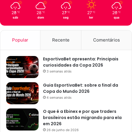
28
28
27
27
26
℃
℃
℃
℃
℃
sáb
dom
seg
ter
qua
Popular
Recente
Comentários
EsportivaBet apresenta: Principais
curiosidades da Copa 2026
3 semanas atrás
Guia EsportivaBet: sobre a final da
Copa do Mundo 2026
4 semanas atrás
O que é a Ebinex e por que traders
brasileiros estão migrando para ela
em 2026
26 de junho de 2026