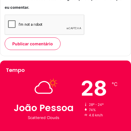
eu comentar.
Tempo
28
℃
João Pessoa
28º - 24º
74%
4.6 km/h
Scattered Clouds