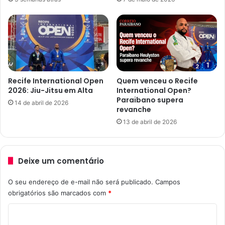
e
a
A
l
q
2
u
0
i
2
5
:
F
Recife International Open
Quem venceu o Recife
o
2026: Jiu-Jitsu em Alta
International Open?
l
Paraibano supera
14 de abril de 2026
revanche
i
a
13 de abril de 2026
G
a
r
Deixe um comentário
a
n
O seu endereço de e-mail não será publicado.
Campos
t
obrigatórios são marcados com
*
i
d
C
a
!