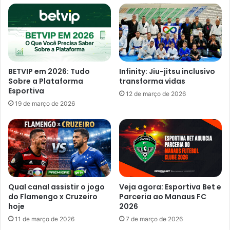
c
e
o
d
m
i
v
p
i
l
t
o
BETVIP em 2026: Tudo
Infinity: Jiu-jitsu inclusivo
ó
m
Sobre a Plataforma
transforma vidas
r
a
Esportiva
12 de março de 2026
i
s
19 de março de 2026
a
f
d
a
o
l
C
s
o
o
r
s
i
g
n
e
Qual canal assistir o jogo
Veja agora: Esportiva Bet e
t
r
do Flamengo x Cruzeiro
Parceria ao Manaus FC
h
o
hoje
2026
i
u
11 de março de 2026
7 de março de 2026
a
p