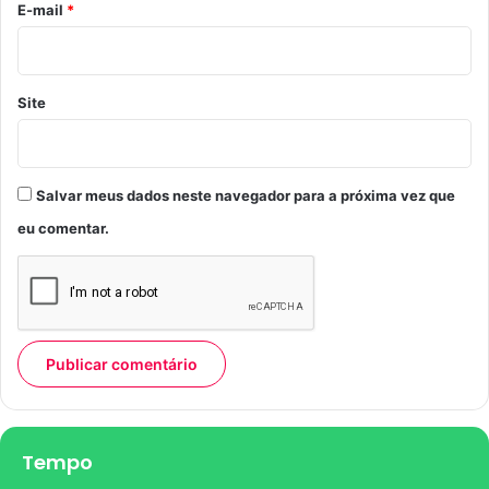
h
*
E-mail
*
õ
e
s
p
Site
a
r
a
p
Salvar meus dados neste navegador para a próxima vez que
r
eu comentar.
o
f
e
s
s
o
r
e
s
n
Tempo
a
P