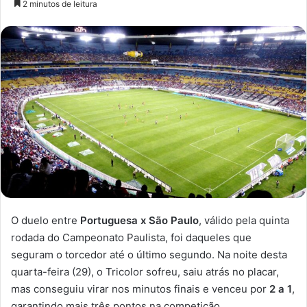
2 minutos de leitura
n
d
e
u
m
e
-
m
a
i
l
O duelo entre
Portuguesa x São Paulo
, válido pela quinta
rodada do Campeonato Paulista, foi daqueles que
seguram o torcedor até o último segundo. Na noite desta
quarta-feira (29), o Tricolor sofreu, saiu atrás no placar,
mas conseguiu virar nos minutos finais e venceu por
2 a 1
,
garantindo mais três pontos na competição.