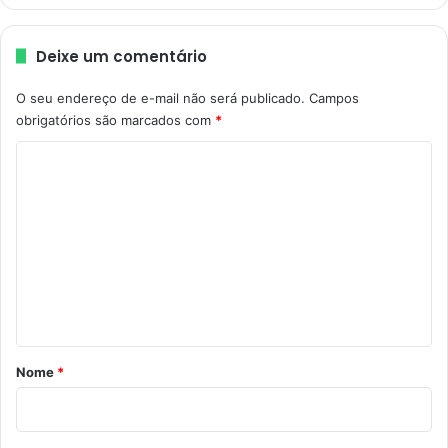
n
r
a
e
Deixe um comentário
j
u
í
O seu endereço de e-mail não será publicado.
Campos
z
obrigatórios são marcados com
*
o
C
d
e
o
m
m
a
i
e
s
n
d
t
e
R
á
$
r
2
Nome
*
m
i
i
o
l