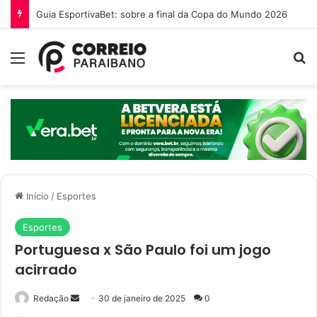
O que é a Ebinex e por que traders brasileiros estão migrando para ela em 2026
Menu
P
Início
/
Esportes
Esportes
Portuguesa x São Paulo foi um jogo
acirrado
Redação
M
30 de janeiro de 2025
0
a