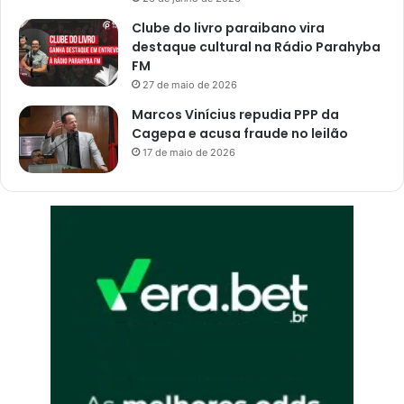
o
a
Clube do livro paraibano vira
e
destaque cultural na Rádio Parahyba
m
FM
e
27 de maio de 2026
n
Marcos Vinícius repudia PPP da
t
Cagepa e acusa fraude no leilão
r
17 de maio de 2026
e
v
i
s
t
a
a
o
J
P
B
1