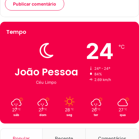
Tempo
24
℃
João Pessoa
24º - 24º
84%
2.69 km/h
Céu Limpo
27
27
28
26
27
℃
℃
℃
℃
℃
sáb
dom
seg
ter
qua
Popular
Recente
Comentários