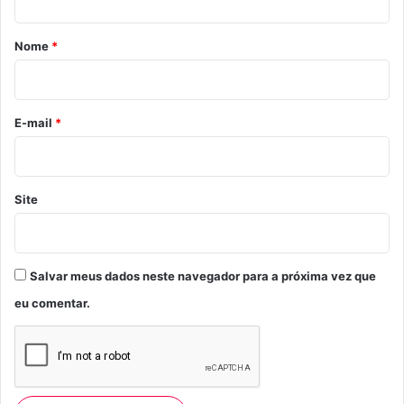
á
r
Nome
*
i
o
*
E-mail
*
Site
Salvar meus dados neste navegador para a próxima vez que
eu comentar.