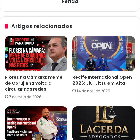
e
Ferida
G
b
á
o
s
r
D
Artigos relacionados
n
e
n
i
a
x
P
a
a
M
r
u
a
l
í
h
Flores na Câmara: meme
Recife International Open
b
e
de Corujinha volta a
2026: Jiu-Jitsu em Alta
a
r
circular nas redes
14 de abril de 2026
G
7 de maio de 2026
r
a
v
e
m
e
n