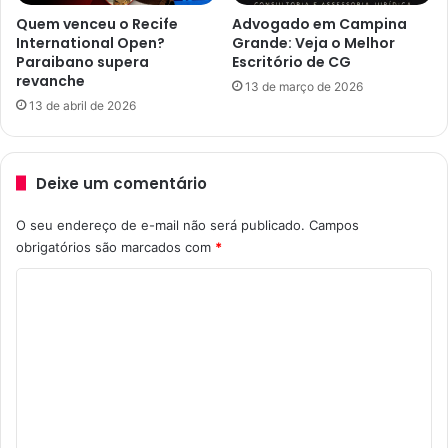
t
Quem venceu o Recife
Advogado em Campina
e
International Open?
Grande: Veja o Melhor
F
Paraibano supera
Escritório de CG
revanche
e
13 de março de 2026
r
13 de abril de 2026
i
d
a
Deixe um comentário
O seu endereço de e-mail não será publicado.
Campos
obrigatórios são marcados com
*
C
o
m
e
n
t