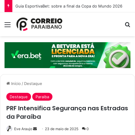
O que é a Ebinex e por que traders brasileiros estão migrando para ela em 2026
Menu
P
Início
/
Destaque
Destaque
Paraiba
PRF Intensifica Segurança nas Estradas
da Paraíba
Eve Araujo
M
23 de maio de 2025
0