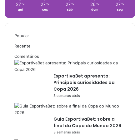
27
27
27
26
27
℃
℃
℃
℃
℃
qui
sex
sáb
dom
seg
Popular
Recente
Comentários
EsportivaBet apresenta:
Principais curiosidades da
Copa 2026
3 semanas atrás
Guia EsportivaBet: sobre a
final da Copa do Mundo 2026
3 semanas atrás