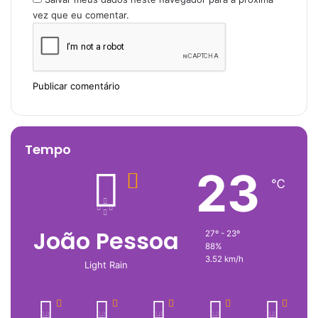
vez que eu comentar.
Tempo
23
℃
João Pessoa
27º - 23º
88%
3.52 km/h
Light Rain