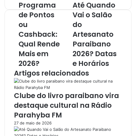
Programa
Até Quando
Programa
Até
de
Quando
de Pontos
Vai o Salão
Pontos
Vai
ou
ou
o
do
Cashback:
Salão
Cashback:
Artesanato
Qual
do
Rende
Artesanato
Qual Rende
Paraibano
Mais
Paraibano
Mais em
2026? Datas
em
2026?
2026?
Datas
2026?
e Horários
e
Artigos relacionados
Horários
Clube do livro paraibano vira
destaque cultural na Rádio
Parahyba FM
27 de maio de 2026