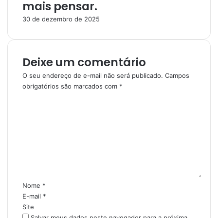
mais pensar.
30 de dezembro de 2025
Deixe um comentário
O seu endereço de e-mail não será publicado.
Campos
obrigatórios são marcados com
*
C
o
m
e
n
t
á
r
i
Nome
*
o
E-mail
*
*
Site
Salvar meus dados neste navegador para a próxima