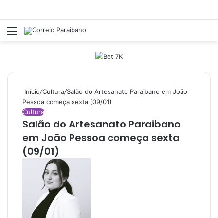
Menu
Pr
Início
/
Cultura
/
Salão do Artesanato Paraibano em João
Pessoa começa sexta (09/01)
Cultura
Salão do Artesanato Paraibano
em João Pessoa começa sexta
(09/01)
Mande
um
e-
mail