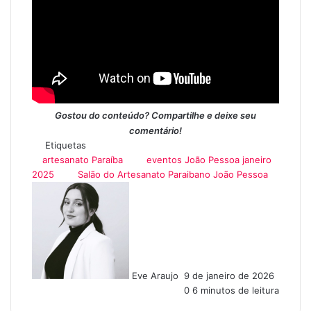
Gostou do conteúdo? Compartilhe e deixe seu
comentário!
Etiquetas
artesanato Paraíba
eventos João Pessoa janeiro
2025
Salão do Artesanato Paraibano João Pessoa
Mande
um
e-
mail
Eve Araujo
9 de janeiro de 2026
0
6 minutos de leitura