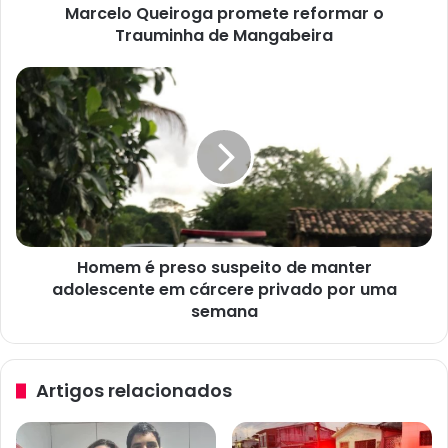
Marcelo Queiroga promete reformar o
e
Trauminha de Mangabeira
i
r
o
H
g
o
a
m
p
e
r
m
o
é
m
p
e
r
t
e
e
Homem é preso suspeito de manter
s
r
adolescente em cárcere privado por uma
o
e
s
semana
f
u
o
s
r
p
Artigos relacionados
m
e
a
i
r
t