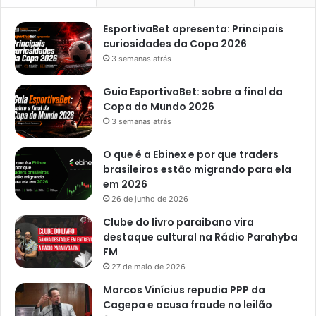
e
m
EsportivaBet apresenta: Principais
a
curiosidades da Copa 2026
n
3 semanas atrás
a
Guia EsportivaBet: sobre a final da
Copa do Mundo 2026
3 semanas atrás
O que é a Ebinex e por que traders
brasileiros estão migrando para ela
em 2026
26 de junho de 2026
Clube do livro paraibano vira
destaque cultural na Rádio Parahyba
FM
27 de maio de 2026
Marcos Vinícius repudia PPP da
Cagepa e acusa fraude no leilão