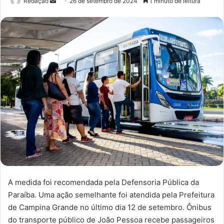
Redação
M
26 de setembro de 2024
1 minuto de leitura
a
n
d
e
u
m
e
-
m
a
i
l
A medida foi recomendada pela Defensoria Pública da
Paraíba. Uma ação semelhante foi atendida pela Prefeitura
de Campina Grande no último dia 12 de setembro. Ônibus
do transporte público de João Pessoa recebe passageiros