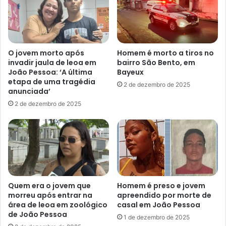
o
o
T
d
r
e
a
m
u
a
O jovem morto após
Homem é morto a tiros no
m
n
invadir jaula de leoa em
bairro São Bento, em
i
t
João Pessoa: ‘A última
Bayeux
n
e
etapa de uma tragédia
2 de dezembro de 2025
h
r
anunciada’
a
a
2 de dezembro de 2025
d
d
e
o
M
l
a
e
n
s
g
c
a
e
b
n
Quem era o jovem que
Homem é preso e jovem
e
t
morreu após entrar na
apreendido por morte de
i
área de leoa em zoológico
casal em João Pessoa
e
de João Pessoa
r
e
1 de dezembro de 2025
a
m