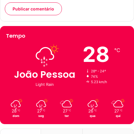
Tempo
28
℃
João Pessoa
28º - 24º
74%
5.23 km/h
Light Rain
28
27
27
26
27
℃
℃
℃
℃
℃
dom
seg
ter
qua
qui