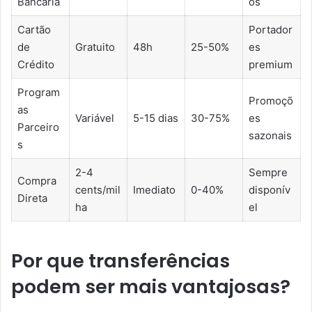
Bancária
os
Cartão
Portador
de
Gratuito
48h
25-50%
es
Crédito
premium
Program
Promoçõ
as
Variável
5-15 dias
30-75%
es
Parceiro
sazonais
s
2-4
Sempre
Compra
cents/mil
Imediato
0-40%
disponív
Direta
ha
el
Por que transferências
podem ser mais vantajosas?