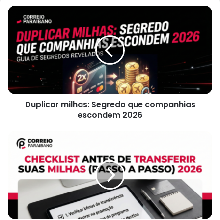
Duplicar
milhas:
Segredo
que
companhias
escondem
2026
Duplicar milhas: Segredo que companhias
escondem 2026
Checklist
antes
de
transferir
suas
milhas
(passo
a
passo)