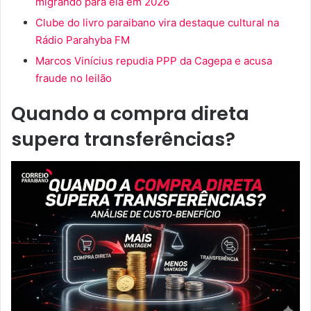
migrando para ela em 2026
Clube do livro paraibano vira destaque cultural na
Rádio Parahyba FM
Marcos Vinícius repudia PPP da Cagepa e acusa
fraude no leilão
Quando a compra direta
supera transferências?