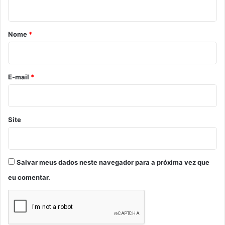
t
á
r
Nome
*
i
o
*
E-mail
*
Site
Salvar meus dados neste navegador para a próxima vez que
eu comentar.