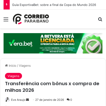
O que é a Ebinex e por que traders brasileiros estão migrando para ela em 2026
Menu
Pr
Início
/
Viagens
Viagens
Transferência com bônus x compra de
milhas 2026
Mande
Eve Araujo
27 de janeiro de 2026
0
um