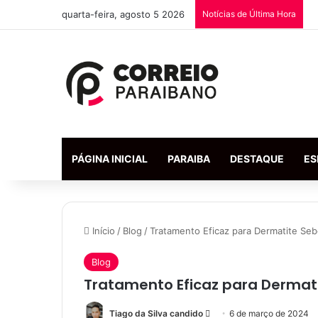
quarta-feira, agosto 5 2026
Notícias de Última Hora
PÁGINA INICIAL
PARAIBA
DESTAQUE
ES
Início
/
Blog
/
Tratamento Eficaz para Dermatite Seb
Blog
Tratamento Eficaz para Dermati
Tiago da Silva candido
M
6 de março de 2024