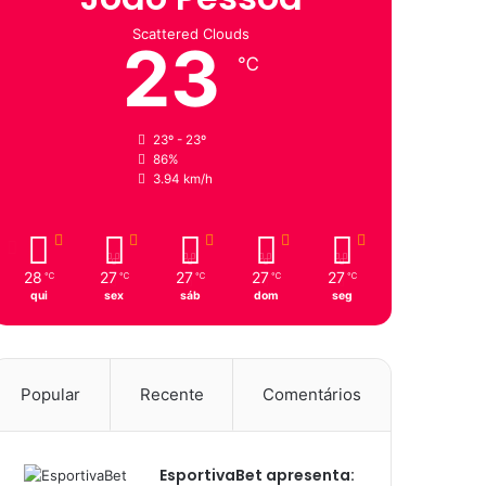
Scattered Clouds
23
℃
23º - 23º
86%
3.94 km/h
28
27
27
27
27
℃
℃
℃
℃
℃
qui
sex
sáb
dom
seg
Popular
Recente
Comentários
EsportivaBet apresenta: