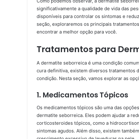
Como podemos observar, a dermatite seborrei
significativamente a qualidade de vida das pe
disponíveis para controlar os sintomas e redu
seção, exploraremos os principais tratamentos
encontrar a melhor opção para você.
Tratamentos para Derm
A dermatite seborreica é uma condição comum 
cura definitiva, existem diversos tratamentos d
condição. Nesta seção, vamos explorar as opçõ
1. Medicamentos Tópicos
Os medicamentos tópicos são uma das opções 
dermatite seborreica. Eles podem ajudar a red
corticosteroides tópicos, como a hidrocortison
sintomas agudos. Além disso, existem também
crescimento excessivo de leveduras na pele.