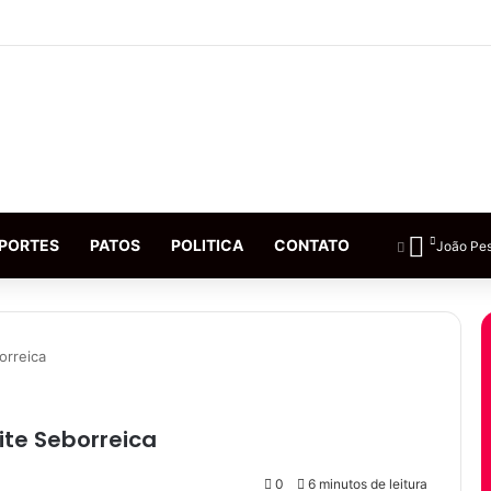
PORTES
PATOS
POLITICA
CONTATO
João Pe
orreica
te Seborreica
0
6 minutos de leitura