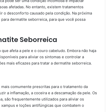
ca pode ser uma condição incômoda e impactar
ssoas afetadas. No entanto, existem tratamentos
zir o desconforto causado pela condição. Na próxima
 para dermatite seborreica, para que você possa
atite Seborreica
que afeta a pele e o couro cabeludo. Embora não haja
isponíveis para aliviar os sintomas e controlar a
es mais eficazes para tratar a dermatite seborreica.
mais comumente prescritas para o tratamento da
uzir a inflamação, a coceira e a descamação da pele. Os
a, são frequentemente utilizados para aliviar os
 xampus e loções antifúngicas que combatem o