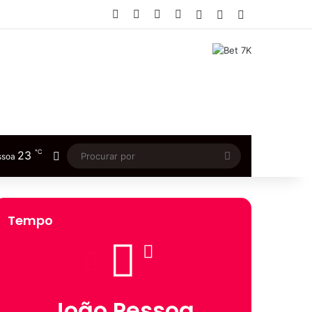
Facebook
X
YouTube
Instagram
Entrar
Artigo aleatório
Barra Lateral
℃
23
Switch skin
Procurar
ssoa
por
Tempo
João Pessoa