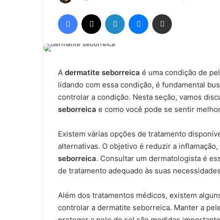
a
Facebook
X
Linkedin
Messenger
Compartilhar via e-mail
n
d
e
u
m
A
dermatite seborreica
é uma condição de pel
e
lidando com essa condição, é fundamental busc
-
controlar a condição. Nesta seção, vamos disc
m
seborreica
e como você pode se sentir melhor
a
i
Existem várias opções de tratamento disponív
l
alternativas. O objetivo é reduzir a inflamaçã
seborreica
. Consultar um dermatologista é es
de tratamento adequado às suas necessidades 
Além dos tratamentos médicos, existem alguns
controlar a dermatite seborreica. Manter a pele
proteger a pele do sol são medidas importante